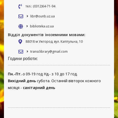
тел.: (0312)64-71-94
libr@ounb.uz.ua
biblioteka.uz.ua
Відділ документів іноземними мовами:
88018 м Ужгород, вул. Капітульна, 10
transclibrary@gmail.com
Години роботи:
Пн.-Пт.
-з 09-19 год Нд.- з 10 до 17 год.
Вихідний день
субота. Останній вівторок кожного
місяця -
санітарний день