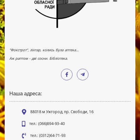
"Фокстрот", ліхтар, колись була аптека...
Аж раптом - дві сосни. Бібліотека.
Наша адреса:
88018 м Ужгород, пр. Свободи, 16
тел.: (066)894-93-40
тел.: (0312)64-71-93