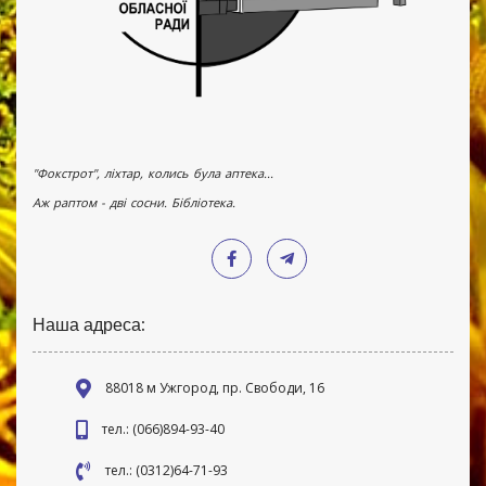
"Фокстрот", ліхтар, колись була аптека...
Аж раптом - дві сосни. Бібліотека.
Наша адреса:
88018 м Ужгород, пр. Свободи, 16
тел.: (066)894-93-40
тел.: (0312)64-71-93