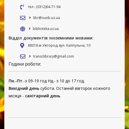
тел.: (0312)64-71-94
libr@ounb.uz.ua
biblioteka.uz.ua
Відділ документів іноземними мовами:
88018 м Ужгород, вул. Капітульна, 10
transclibrary@gmail.com
Години роботи:
Пн.-Пт.
-з 09-19 год Нд.- з 10 до 17 год.
Вихідний день
субота. Останній вівторок кожного
місяця -
санітарний день