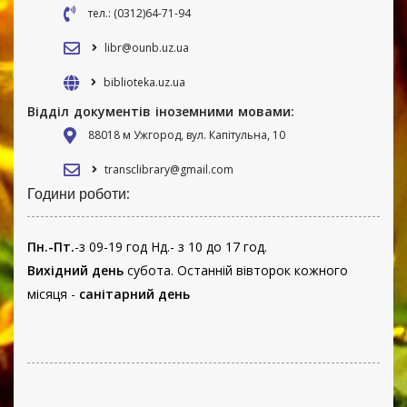
тел.: (0312)64-71-94
libr@ounb.uz.ua
biblioteka.uz.ua
Відділ документів іноземними мовами:
88018 м Ужгород, вул. Капітульна, 10
transclibrary@gmail.com
Години роботи:
Пн.-Пт.
-з 09-19 год Нд.- з 10 до 17 год.
Вихідний день
субота. Останній вівторок кожного
місяця -
санітарний день