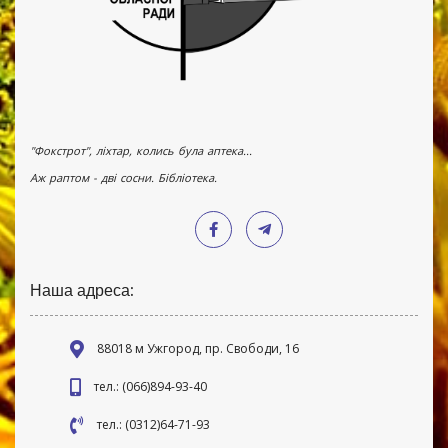
"Фокстрот", ліхтар, колись була аптека...
Аж раптом - дві сосни. Бібліотека.
Наша адреса:
88018 м Ужгород, пр. Свободи, 16
тел.: (066)894-93-40
тел.: (0312)64-71-93