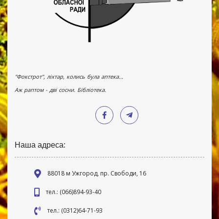
"Фокстрот", ліхтар, колись була аптека...
Аж раптом - дві сосни. Бібліотека.
Наша адреса:
88018 м Ужгород, пр. Свободи, 16
тел.: (066)894-93-40
тел.: (0312)64-71-93