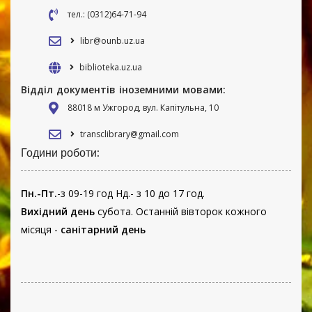
тел.: (0312)64-71-94
libr@ounb.uz.ua
biblioteka.uz.ua
Відділ документів іноземними мовами:
88018 м Ужгород, вул. Капітульна, 10
transclibrary@gmail.com
Години роботи:
Пн.-Пт.
-з 09-19 год Нд.- з 10 до 17 год.
Вихідний день
субота. Останній вівторок кожного
місяця -
санітарний день