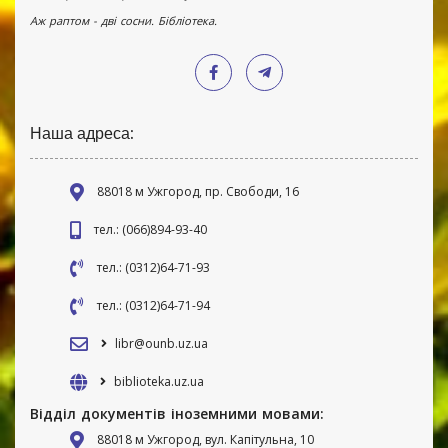
Аж раптом - дві сосни. Бібліотека.
Наша адреса:
88018 м Ужгород, пр. Свободи, 16
тел.: (066)894-93-40
тел.: (0312)64-71-93
тел.: (0312)64-71-94
libr@ounb.uz.ua
biblioteka.uz.ua
Відділ документів іноземними мовами:
88018 м Ужгород, вул. Капітульна, 10