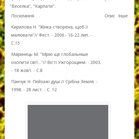
"Веселка", "Карпати".
Посилання
Опис
Інше
Кирилова Н. "Жінка створена, щоб її
малювати"// Фест. - 2006.- 16-22 лип. -
С.15
Маринець М. "Мрію ще глобальніше
охопити світ..."// Вісті Ужгорощини. - 2003.
- 18 жовт. - С.8
Панчук Н. Пейзажі душі // Срібна Земля. -
1998. - 28 лист. - С. 12