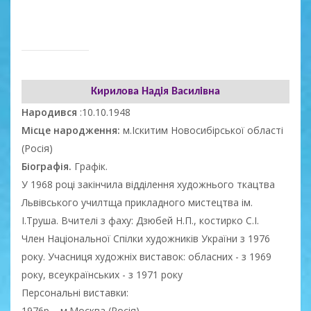
Кирилова Надія Василівна
Народився
:10.10.1948
Місце народження:
м.Іскитим Новосибірської області
(Росія)
Біографія.
Графік.
У 1968 році закінчила відділення художнього ткацтва
Львівського училтща прикладного мистецтва ім.
І.Труша. Вчителі з фаху: Дзюбей Н.П., костирко С.І.
Член Національної Спілки художників України з 1976
року. Учасниця художніх виставок: обласних - з 1969
року, всеукраїнських - з 1971 року
Персональні виставки:
1976р. - м.Москва (Росія)