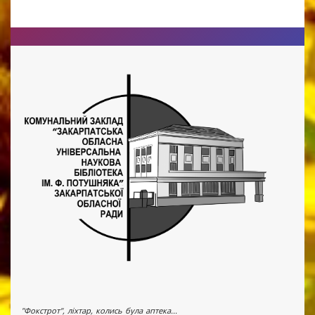
"Фокстрот", ліхтар, колись була аптека...