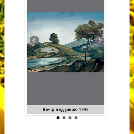
. Полотно,
см.
Вечір над рікою
1993
Краєви