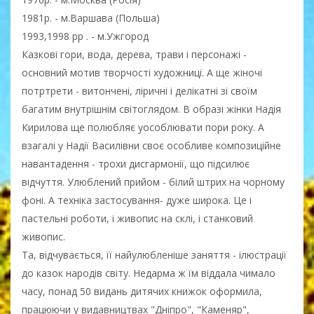
1981р. - м.Варшава (Польша)
1993,1998 рр . - м.Ужгород
Казкові гори, вода, дерева, трави і персонажі -
основний мотив творчості художниці. А ще жіночі
потртрети - витончені, ліричні і делікатні зі своїм
багатим внутрішнім світоглядом. В образі жінки Надія
Кирилова ще полюбляє уособлювати пори року. А
взагалі у Надії Василівни своє особливе композиційне
навантадення - трохи дисгармонії, що підсилює
відчуття. Улюблений прийом - білий штрих на чорному
фоні. А техніка застосування- дуже широка. Це і
пастельні роботи, і живопис на склі, і станковий
живопис.
Та, відчувається, її найулюбленіше заняття - ілюстрації
до казок народів світу. Недарма ж їм віддала чимало
часу, понад 50 видань дитячих книжок оформила,
працюючи у видавництвах "Дніпро", "Каменяр",