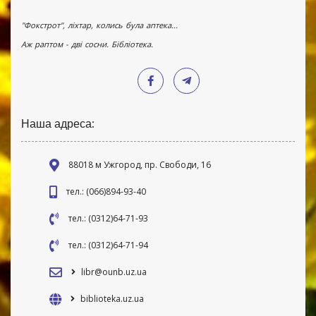
"Фокстрот", ліхтар, колись була аптека...
Аж раптом - дві сосни. Бібліотека.
Наша адреса:
88018 м Ужгород, пр. Свободи, 16
тел.: (066)894-93-40
тел.: (0312)64-71-93
тел.: (0312)64-71-94
libr@ounb.uz.ua
biblioteka.uz.ua