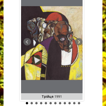
Файні хло
ель
Трійця
1991