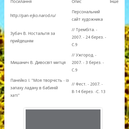
Посилання
Опис
Інше
Персональний
http://pan-ejko.narod.ru/
сайт художника
// Трембіта. -
Зубач В. Ностальгія за
2007. - 24 берез. -
прийдешнім
С.9
// Ужгород. -
Мишанич В. Дивосвіт митця
2007. - 3 берез. -
С.9
Панейко І. "Моя творчість - із
// Фест. - 2007. -
запаху ладану в бабиній
8-14 берез. -С. 13
хаті"