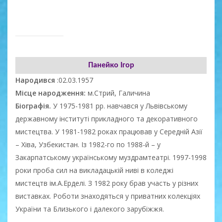
Панейко Ігор
Народився
:02.03.1957
Місце народження:
м.Стрий, Галичина
Біографія.
У 1975-1981 рр. навчався у Львівському
державному інституті прикладного та декоративного
мистецтва. У 1981-1982 роках працював у Середній Азії
– Хіва, Узбекистан. Із 1982-го по 1988-й – у
Закарпатському українському муздрамтеатрі. 1997-1998
роки проба сил на викладацькій ниві в коледжі
мистецтв ім.А.Ерделі. З 1982 року брав участь у різних
виставках. Роботи знаходяться у приватних колекціях
України та Близького і далекого зарубіжжя.