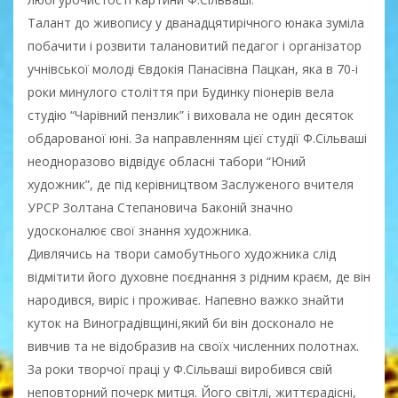
Талант до живопису у дванадцятирічного юнака зуміла
побачити і розвити талановитий педагог і організатор
учнівської молоді Євдокія Панасівна Пацкан, яка в 70-і
роки минулого століття при Будинку піонерів вела
студію “Чарівний пензлик” і виховала не один десяток
обдарованої юні. За направленням цієї студії Ф.Сільваші
неодноразово відвідує обласні табори “Юний
художник”, де під керівництвом Заслуженого вчителя
УРСР Золтана Степановича Баконій значно
удосконалює свої знання художника.
Дивлячись на твори самобутнього художника слід
відмітити його духовне поєднання з рідним краєм, де він
народився, виріс і проживає. Напевно важко знайти
куток на Виноградівщині,який би він досконало не
вивчив та не відобразив на своїх численних полотнах.
За роки творчої праці у Ф.Сільваші виробився свій
неповторний почерк митця. Його світлі, життєрадісні,