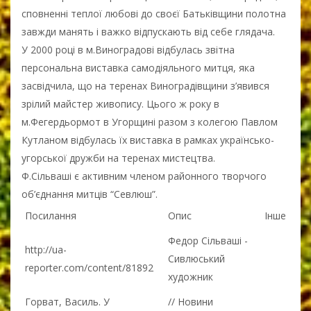
сповненні теплої любові до своєї Батьківщини полотна
завжди манять і важко відпускають від себе глядача.
У 2000 році в м.Виноградові відбулась звітна
персональна виставка самодіяльного митця, яка
засвідчила, що на теренах Виноградівщини з’явився
зрілий майстер живопису. Цього ж року в
м.Фегердьормот в Угорщині разом з колегою Павлом
Кутланом відбулась їх виставка в рамках українсько-
угорської дружби на теренах мистецтва.
Ф.Сільваші є активним членом районного творчого
об’єднання митців “Севлюш”.
Посилання
Опис
Інше
Федор Сільваші -
http://ua-
Сивлюський
reporter.com/content/81892
художник
Горват, Василь. У
// Новини