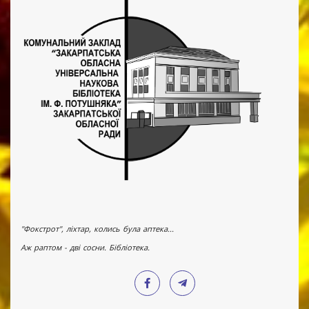
"Фокстрот", ліхтар, колись була аптека...
Аж раптом - дві сосни. Бібліотека.