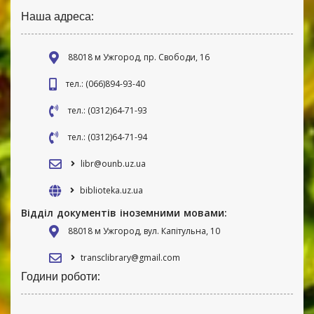
Наша адреса:
88018 м Ужгород, пр. Свободи, 16
тел.: (066)894-93-40
тел.: (0312)64-71-93
тел.: (0312)64-71-94
libr@ounb.uz.ua
biblioteka.uz.ua
Відділ документів іноземними мовами:
88018 м Ужгород, вул. Капітульна, 10
transclibrary@gmail.com
Години роботи: