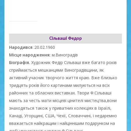
Сільваші Федор
Народився
:20.02.1960
Місце народження:
м.Виноградів
Біографія.
Художник Федір Сільваші вже багато років
сприймається мешканцями Виноградівщини, як
активний учасник творчого життя краю. Вже близько
тридцять років його картинами милуються на всіх
районних та обласних виставках. Твори Ф.Сільваші
мають за честь мати місцеві цінителі мистецтва,вони
знаходяться також у приватних колекціях в Ізраїлі,
Канаді, Угорщині, США, Чехії, Словаччині, і недаремно
вважається найкращим і найціннішим подарунком на
любі урочистості картини Ф.Сільваші.