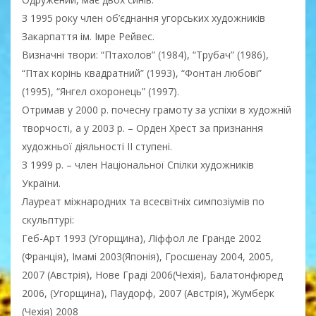
З 1995 року член об’єднання угорських художників
Закарпаття ім. Імре Рейвес.
Визначні твори: “Птахолов” (1984), “Трубач” (1986),
“Птах корінь квадратний” (1993), “Фонтан любові”
(1995), “Янгел охоронець” (1997).
Отримав у 2000 р. почесну грамоту за успіхи в художній
творчості, а у 2003 р. – Орден Хрест за признання
художньої діяльності ІІ ступені.
З 1999 р. – член Національної Спілки художників
України.
Лауреат міжнародних та всесвітніх симпозіумів по
скульптурі:
Геб-Арт 1993 (Угорщина), Ліффол ле Гранде 2002
(Франція), Імамі 2003(Японія), Гросшенау 2004, 2005,
2007 (Австрія), Нове Граді 2006(Чехія), Балатонфюред
2006, (Угорщина), Паудорф, 2007 (Австрія), Жумберк
(Чехія) 2008