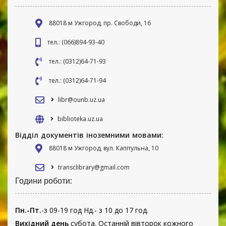
88018 м Ужгород, пр. Свободи, 16
тел.: (066)894-93-40
тел.: (0312)64-71-93
тел.: (0312)64-71-94
libr@ounb.uz.ua
biblioteka.uz.ua
Відділ документів іноземними мовами:
88018 м Ужгород, вул. Капітульна, 10
transclibrary@gmail.com
Години роботи:
Пн.-Пт.
-з 09-19 год Нд.- з 10 до 17 год.
Вихідний день
субота. Останній вівторок кожного