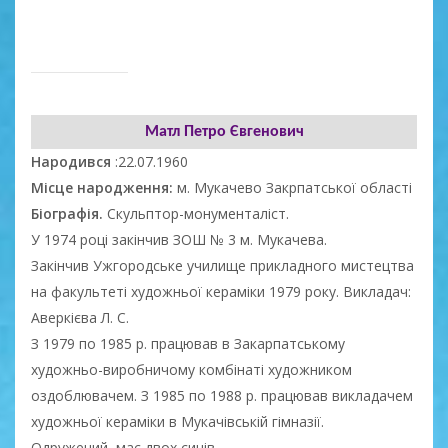
Матл Петро Євгенович
Народився
:22.07.1960
Місце народження:
м. Мукачево Закрпатської області
Біографія.
Скульптор-монументаліст.
У 1974 році закінчив ЗОШ № 3 м. Мукачева.
Закінчив Ужгородське училище прикладного мистецтва
на факультеті художньої кераміки 1979 року. Викладач:
Аверкієва Л. С.
З 1979 по 1985 р. працював в Закарпатському
художньо-виробничому комбінаті художником
оздоблювачем. З 1985 по 1988 р. працював викладачем
художньої кераміки в Мукачівській гімназії.
Одружений, має двох синів.