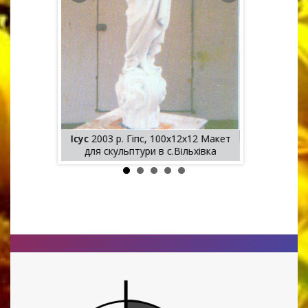
. Дерево,
Ісус
2003 р. Гіпс, 100х12х12 Макет
для скульптури в с.Вільхівка
Родина
2003 