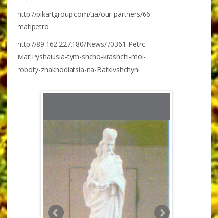
http://pikartgroup.com/ua/our-partners/66-
matlpetro
http://89.162.227.180/News/70361-Petro-
MatlPyshaiusia-tym-shcho-krashchi-moi-
roboty-znakhodiatsia-na-Batkivshchyni