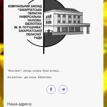
"Фокстрот", ліхтар, колись була аптека...
Аж раптом - дві сосни. Бібліотека.
Наша адреса: