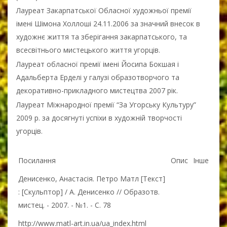
Лауреат Закарпатської Обласної художньої премії
імені Шімона Холлоші 24.11.2006 за значний внесок в
художнє життя та зберігання закарпатського, та
всесвітнього мистецького життя угорців.
Лауреат обласної премії імені Йосипа Бокшая і
Адальберта Ерделі у галузі образотворчого та
декоративно-прикладного мистецтва 2007 рік.
Лауреат Міжнародної премії “За Угорську Культуру”
2009 р. за досягнуті успіхи в художній творчості
угорців.
Посилання
Опис
Інше
Денисенко, Анастасія. Петро Матл [Текст]
: [Скульптор] / А. Денисенко // Образотв.
мистец. - 2007. - №1. - С. 78
http://www.matl-art.in.ua/ua_index.html