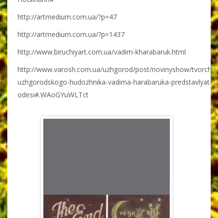
http://artmedium.com.ua/?p=47
http://artmedium.com.ua/?p=1437
http://www.biruchiyart.com.ua/vadim-kharabaruk.html
http://www.varosh.com.ua/uzhgorod/post/novinyshow/tvorchis
uzhgorodskogo-hudozhnika-vadima-harabaruka-predstavlyat-v-
odesi#.WAoGYuWLTct