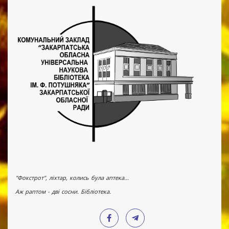
"Фокстрот", ліхтар, колись була аптека...
Аж раптом - дві сосни. Бібліотека.