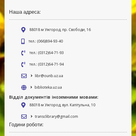
Наша адреса:
88018 м Ужгород, пр. Свободи, 16
тел.: (066)894-93-40
тел.: (0312)64-71-93
тел.: (0312)64-71-94
libr@ounb.uz.ua
biblioteka.uz.ua
Відділ документів іноземними мовами:
88018 м Ужгород, вул. Капітульна, 10
transclibrary@gmail.com
Години роботи: