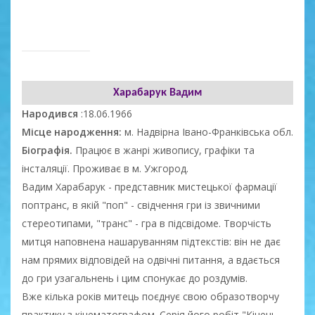
Харабарук Вадим
Народився
:18.06.1966
Місце народження:
м. Надвірна Івано-Франківська обл.
Біографія.
Працює в жанрі живопису, графіки та
інсталяції. Проживає в м. Ужгород.
Вадим Харабарук - представник мистецької фармації
поптранс, в якій "поп" - свідчення гри із звичними
стереотипами, "транс" - гра в підсвідоме. Творчість
митця наповнена нашаруванням підтекстів: він не дає
нам прямих відповідей на одвічні питання, а вдається
до гри узагальнень і цим спонукає до роздумів.
Вже кілька років митець поєднує свою образотворчу
практику з кінематографом. Серія його робіт "Кінець