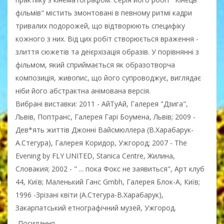
фільмів" містить змонтовані в певному ритмі кадри
тривалих подорожей, що відтворюють специфіку
кожного з них. Від цих робіт створюється враження -
злиття сюжетів та деієрхізація образів. У порівнянні з
фільмом, який сприймається як образотворча
композиція, живопис, що його супроводжує, виглядає
ніби його абстрактна анімована версія.
Вибрані виставки: 2011 - АйТуАй, Галерея "Дзига",
Львів, Поптранс, Галерея Гарі Боумена, Львів; 2009 -
Дев*ять життів Джонні Вайсмюллера (В.Харабарук-
А.Стегура), Галерея Коридор, Ужгород; 2007 - The
Evening by FLY UNITED, Stanica Centre, Жилина,
Словакия; 2002 - " ... пока Фокс не заявиться", Арт клуб
44, Київ; Маленький Ганс Gmbh, Галерея Блок-А, Київ;
1996 -Зрізані квіти (А.Стегура-В.Харабарук),
Закарпатський етнографічний музей, Ужгород.
Посилання