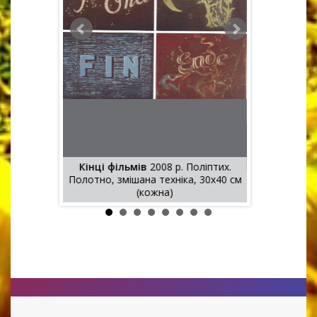
Кінці фільмів
2008 р. Поліптих.
Полотно, змішана техніка, 30х40 см
Мотостріл
ика
(кожна)
змішан