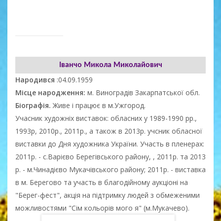
Іванчо Микола Миколайович
Народився
:04.09.1959
Місце народження:
м. Виноградів Закарпатської обл.
Біографія.
Живе і працює в м.Ужгород.
Учасник художніх виставок: обласних у 1989-1990 рр.,
1993р, 2010р., 2011р., а також в 2013р. учсник обласної
виставки до Дня художника України. Участь в пленерах:
2011р. - с.Варієво Берегівського району, , 2011р. та 2013
р. - м.Чинадієво Мукачівського району; 2011р. - виставка
в м. Берегово та участь в благодійному аукціоні на
"Берег-фест", акція на підтримку людей з обмеженими
можливостями "Сім кольорів мого я" (м.Мукачево).