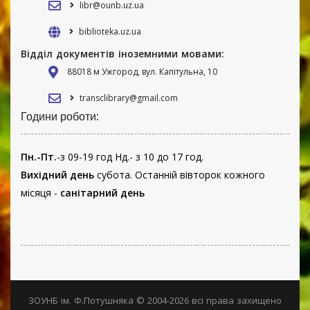
libr@ounb.uz.ua
biblioteka.uz.ua
Відділ документів іноземними мовами:
88018 м Ужгород, вул. Капітульна, 10
transclibrary@gmail.com
Години роботи:
Пн.-Пт.
-з 09-19 год Нд.- з 10 до 17 год.
Вихідний день
субота. Останній вівторок кожного
місяця -
санітарний день
ЗОУНБ ім. Ф.Потушняка © 2004-2026 всі права захищено