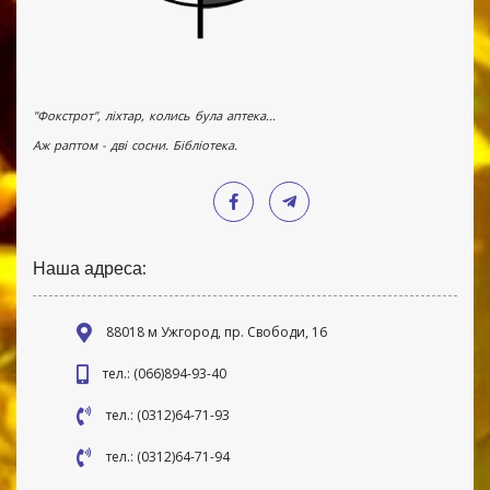
"Фокстрот", ліхтар, колись була аптека...
Аж раптом - дві сосни. Бібліотека.
Наша адреса:
88018 м Ужгород, пр. Свободи, 16
тел.: (066)894-93-40
тел.: (0312)64-71-93
тел.: (0312)64-71-94