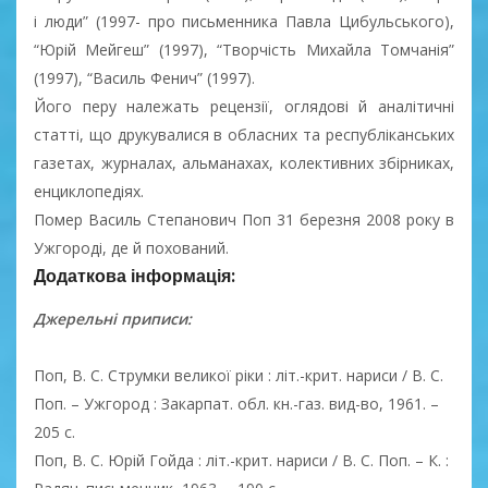
і люди” (1997- про письменника Павла Цибульського),
“Юрій Мейгеш” (1997), “Творчість Михайла Томчанія”
(1997), “Василь Фенич” (1997).
Його перу належать рецензії, оглядові й аналітичні
статті, що друкувалися в обласних та республіканських
газетах, журналах, альманахах, колективних збірниках,
енциклопедіях.
Помер Василь Степанович Поп 31 березня 2008 року в
Ужгороді, де й похований.
Додаткова інформація:
Джерельні приписи:
Поп, В. С. Струмки великої ріки : літ.-крит. нариси / В. С.
Поп. – Ужгород : Закарпат. обл. кн.-газ. вид-во, 1961. –
205 с.
Поп, В. С. Юрій Гойда : літ.-крит. нариси / В. С. Поп. – К. :