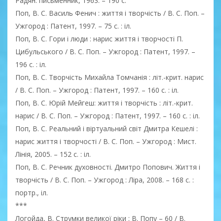
Радян. письменник, 1963. – 190 с.
Поп, В. С. Василь Фенич : життя і творчість / В. С. Поп. –
Ужгород : Патент, 1997. – 75 с. : іл.
Поп, В. С. Гори і люди : нарис життя і творчості П.
Цибульського / В. С. Поп. – Ужгород : Патент, 1997. –
196 с. : іл.
Поп, В. С. Творчість Михайла Томчанія : літ.-крит. нарис
/ В. С. Поп. – Ужгород : Патент, 1997. – 160 с. : іл.
Поп, В. С. Юрій Мейгеш: життя і творчість : літ.-крит.
нарис / В. С. Поп. – Ужгород : Патент, 1997. – 160 с. : іл.
Поп, В. С. Реальний і віртуальний світ Дмитра Кешелі :
нарис життя і творчості / В. С. Поп. – Ужгород : Мист.
Лінія, 2005. – 152 с. : іл.
Поп, В. С. Речник духовності. Дмитро Попович. Життя і
творчість / В. С. Поп. – Ужгород : Ліра, 2008. – 168 с. :
портр., іл.
***
Логойда, В. Струмки великої ріки : В. Попу – 60 / В.