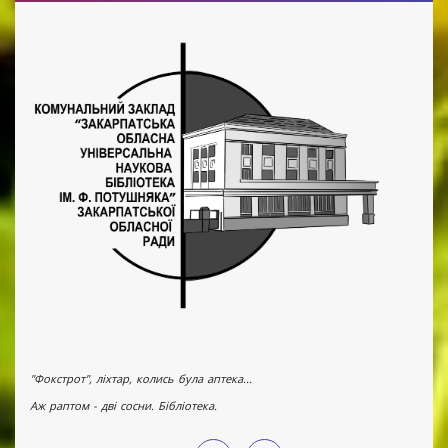
"Фокстрот", ліхтар, колись була аптека...
Аж раптом - дві сосни. Бібліотека.