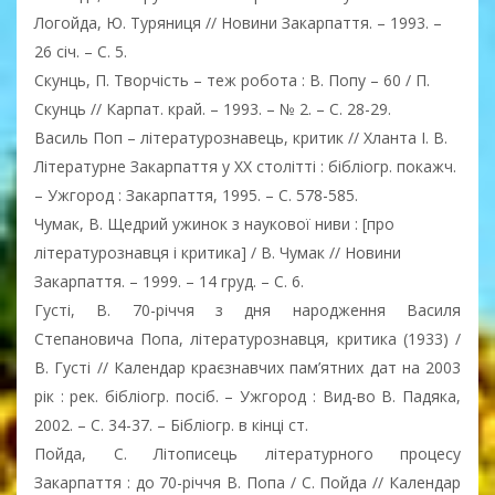
Логойда, Ю. Туряниця // Новини Закарпаття. – 1993. –
26 січ. – С. 5.
Скунць, П. Творчість – теж робота : В. Попу – 60 / П.
Скунць // Карпат. край. – 1993. – № 2. – С. 28-29.
Василь Поп – літературознавець, критик // Хланта І. В.
Літературне Закарпаття у ХХ столітті : бібліогр. покажч.
– Ужгород : Закарпаття, 1995. – C. 578-585.
Чумак, В. Щедрий ужинок з наукової ниви : [про
літературознавця і критика] / В. Чумак // Новини
Закарпаття. – 1999. – 14 груд. – С. 6.
Густі, В. 70-річчя з дня народження Василя
Степановича Попа, літературознавця, критика (1933) /
В. Густі // Календар краєзнавчих пам’ятних дат на 2003
рік : рек. бібліогр. посіб. – Ужгород : Вид-во В. Падяка,
2002. – С. 34-37. – Бібліогр. в кінці ст.
Пойда, С. Літописець літературного процесу
Закарпаття : до 70-річчя В. Попа / С. Пойда // Календар