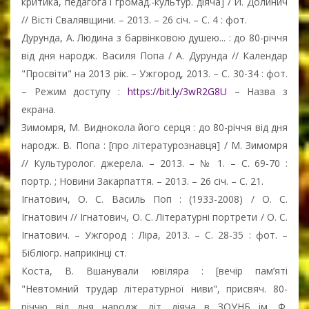
критика, педагога і громад.-культур. діяча] / Й. Долинич
// Вісті Свалявщини. – 2013. – 26 січ. – С. 4 : фот.
Дурунда, А. Людина з барвінковою душею... : до 80-річчя
від дня народж. Василя Попа / А. Дурунда // Календар
"Просвіти" на 2013 рік. – Ужгород, 2013. – С. 30-34 : фот.
– Режим доступу :
https://bit.ly/3wR2G8U
– Назва з
екрана.
Зимомря, М. Виднокола його серця : до 80-річчя від дня
народж. В. Попа : [про літературознавця] / М. Зимомря
// Культуролог. джерела. – 2013. – № 1. – С. 69-70 :
портр. ; Новини Закарпаття. – 2013. – 26 січ. – С. 21.
Ігнатович, О. С. Василь Поп : (1933-2008) / О. С.
Ігнатович // Ігнатович, О. С. Літературні портрети / О. С.
Ігнатович. – Ужгород : Ліра, 2013. – С. 28-35 : фот. –
Бібліогр. наприкінці ст.
Коста, В. Вшанували ювіляра : [вечір пам’яті
"Невтомний трудар літературної ниви", присвяч. 80-
річчю від дня народж. літ. діяча в ЗОУНБ ім. Ф.