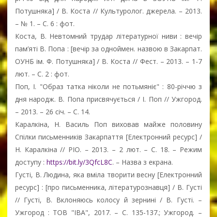
Потушняка] / В. Коста // Культуролог. джерела. – 2013.
– № 1. – С. 6 : фот.
Коста, В. Невтомний трудар літературної ниви : вечір
пам’яті В. Попа : [вечір за одноймен. назвою в Закарпат.
ОУНБ ім. Ф. Потушняка] / В. Коста // Фест. – 2013. – 1-7
лют. – С. 2 : фот.
Поп, І. "Образ татка ніколи не потьмяніє" : 80-річчю з
дня народж. В. Попа присвячується / І. Поп // Ужгород.
– 2013. – 26 січ. – С. 14.
Каралкіна, Н. Василь Поп виховав майже половину
Cпілки письменників Закарпаття [Електронний ресурс] /
Н. Каралкіна // РІО. – 2013. – 2 лют. – С. 18. – Режим
доступу :
https://bit.ly/3QfcL8C
. – Назва з екрана.
Густі, В. Людина, яка вміла творити весну [Електронний
ресурс] : [про письменника, літературознавця] / В. Густі
// Густі, В. Вклоняюсь колосу й зернині / В. Густі. –
Ужгород : ТОВ "ІВА", 2017. – С. 135-137.; Ужгород. –