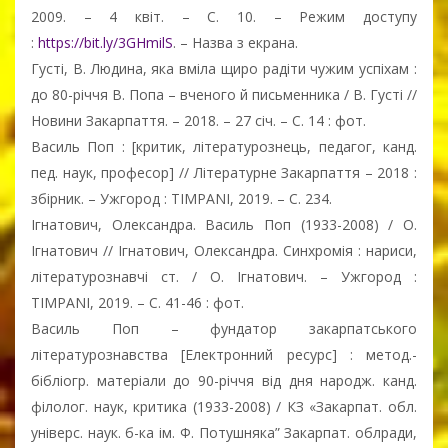
2009. – 4 квіт. – С. 10. – Режим доступу
:
https://bit.ly/3GHmilS
. – Назва з екрана.
Густі, В. Людина, яка вміла щиро радіти чужим успіхам :
до 80-річчя В. Попа – вченого й письменника / В. Густі //
Новини Закарпаття. – 2018. – 27 січ. – С. 14 : фот.
Василь Поп : [критик, літературознець, педагог, канд.
пед. наук, професор] // Літературне Закарпаття – 2018 :
збірник. – Ужгород : TIMPANI, 2019. – С. 234.
Ігнатович, Олександра. Василь Поп (1933-2008) / О.
Ігнатович // Ігнатович, Олександра. Синхромія : нариси,
літературознавчі ст. / О. Ігнатович. – Ужгород :
TIMPANI, 2019. – С. 41-46 : фот.
Василь Поп – фундатор закарпатського
літературознавства [Електронний ресурс] : метод.-
бібліогр. матеріали до 90-річчя від дня народж. канд.
філолог. наук, критика (1933-2008) / КЗ «Закарпат. обл.
універс. наук. б-ка ім. Ф. Потушняка” Закарпат. облради,