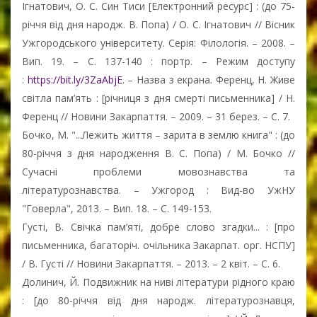
Ігнатович, О. С. Син Тиси [Електронний ресурс] : (до 75-
річчя від дня народж. В. Попа) / О. С. Ігнатович // Вісник
Ужгородського університету. Серія: Філологія. – 2008. –
Вип. 19. – С. 137-140 : портр. – Режим доступу
:
https://bit.ly/3ZaAbjE
. – Назва з екрана. Ференц, Н. Живе
світла пам’ять : [річниця з дня смерті письменника] / Н.
Ференц // Новини Закарпаття. – 2009. – 31 берез. – С. 7.
Бочко, М. "...Лежить життя – зарита в землю книга" : (до
80-річчя з дня народження В. С. Попа) / М. Бочко //
Сучасні проблеми мовознавства та
літературознавства. – Ужгород : Вид-во УжНУ
"Говерла", 2013. – Вип. 18. – С. 149-153.
Густі, В. Свічка пам’яті, добре слово згадки... : [про
письменника, багаторіч. очільника Закарпат. орг. НСПУ]
/ В. Густі // Новини Закарпаття. – 2013. – 2 квіт. – С. 6.
Долинич, Й. Подвижник на ниві літератури рідного краю
: [до 80-річчя від дня народж. літературознавця,