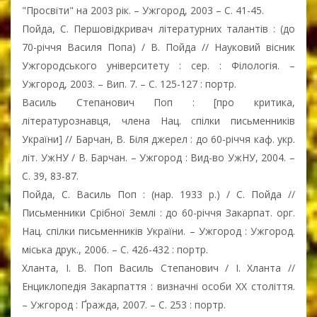
"Просвіти" на 2003 рік. – Ужгород, 2003 – С. 41-45.
Пойда, С. Першовідкривач літературних талантів : (до
70-річчя Василя Попа) / В. Пойда // Науковий вісник
Ужгородського університету : сер. : Філологія. –
Ужгород, 2003. – Вип. 7. – С. 125-127 : портр.
Василь Степанович Поп : [про критика,
літературознавця, члена Нац. спілки письменників
України] // Барчан, В. Біля джерел : до 60-річчя каф. укр.
літ. УжНУ / В. Барчан. – Ужгород : Вид-во УжНУ, 2004. –
С. 39, 83-87.
Пойда, С. Василь Поп : (нар. 1933 р.) / С. Пойда //
Письменники Срібної Землі : до 60-річчя Закарпат. орг.
Нац. спілки письменників України. – Ужгород : Ужгород.
міська друк., 2006. – С. 426-432 : портр.
Хланта, І. В. Поп Василь Степанович / І. Хланта //
Енциклопедія Закарпаття : визначні особи ХХ століття.
– Ужгород : Ґражда, 2007. – С. 253 : портр.