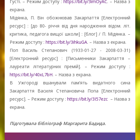
Густі. – Режим доступу :
https://bit.ly/3imOyAC
. – Назва з
екрана.
Мідянка, П. Він обожнював Закарпаття [Електронний
ресурс] : [до 80- річчя від дня народження відом. літ.
критика, педагога вищої школи] : [блог] / П. Мідянка. –
Режим доступу :
https://bit.ly/3ihkuGA
. – Назва з екрана.
Поп Василь Степанович (1933-01-27 - 2008-03-31)
[Електронний ресурс] : [Письменники Закарпаття –
лауреати літературних премій]. – Режим доступу :
https://bit.ly/40xL7bH
. – Назва з екрана.
В Ужгороді вшанували пам’ять видатного сина
Закарпаття Василя Степановича Попа [Електронний
ресурс]. – Режим доступу :
https://bit.ly/3I57ezc
– Назва з
екрана.
Підготувала бібліограф Маргарита Бадида.