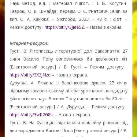
Наук.-метод. від. ; матеріал підгот. : І. В. Когутич-
Гаврош, О. В. Шмайда ; передм. О. С. Ігнатович ; відп. за
вип. О. А. Канюка. – Ужгород, 2023. – 48 с. : фот. –
Режим доступу :
https://bit.ly/3JJee5Z
. – Назва з екрана.
Інтернет-ресурси:
Густі, В. Літописець літературної долі Закарпаття. 27
січня Василю Попу виповнилося би дев’яносто літ
[Електронний ресурс] / В. Густі. – Режим доступу :
https://bit.ly/3X2jNze
– Назва з екрана.
Дурунда, А. Людина з барвінковою душею. 27 січня
відомому закарпатському літературознавцю, кандидату
філологічних наук Василю Попу виповнилось би 80 літ…
[Електронний ресурс] / А. Дурунда. – Режим доступу :
https://bit.ly/3wR2G8U
– Назва з екрана.
Густі, В. На Хустщині відзначили ювілейну річницю від
дня народження Василя Попа [Електронний ресурс] / В.