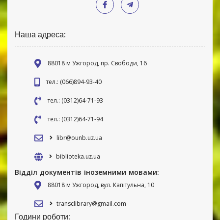
Наша адреса:
88018 м Ужгород, пр. Свободи, 16
тел.: (066)894-93-40
тел.: (0312)64-71-93
тел.: (0312)64-71-94
libr@ounb.uz.ua
biblioteka.uz.ua
Відділ документів іноземними мовами:
88018 м Ужгород, вул. Капітульна, 10
transclibrary@gmail.com
Години роботи: