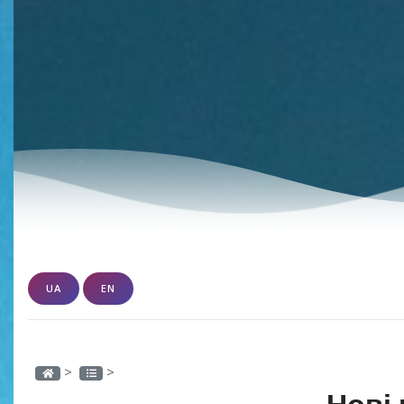
UA
EN
>
>