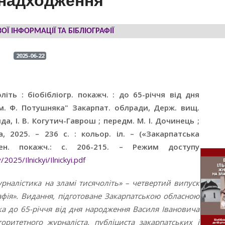
 надходження
ОЇ ІНФОРМАЦІЇ ТА БІБЛІОГРАФІЇ
2025-06-22
іть : біобібліогр. покажч. : до 65-річчя від дня
 ім. Ф. Потушняка" Закарпат. облради, Держ. вищ.
ида, І. В. Когутич-Гаврош ; передм. М. І. Дочинець ;
, 2025. – 236 с. : кольор. іл. – («Закарпатська
Імен. покажч.: с. 206-215. – Режим доступу
2025/Ilnickyi/Ilnickyi.pdf
рналістика на зламі тисячоліть» – четвертий випуск
рафія». Видання, підготоване Закарпатською обласною
ка до 65-річчя від дня народження Василя Івановича
оритетного журналіста, публіциста закарпатських і