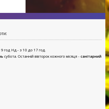
оти:
19 год Нд.- з 10 до 17 год.
нь
субота. Останній вівторок кожного місяця -
санітарний