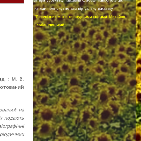
літературознавця Михайла Слабошпицького. З цієї
нагоди пропонуємо вам віртуальну виставку
"Перевізник між літературними світами: Михайло
Слабошпицький".
. : М. В.
Анотований
мований на
їх подають
іографічні
ріодичних