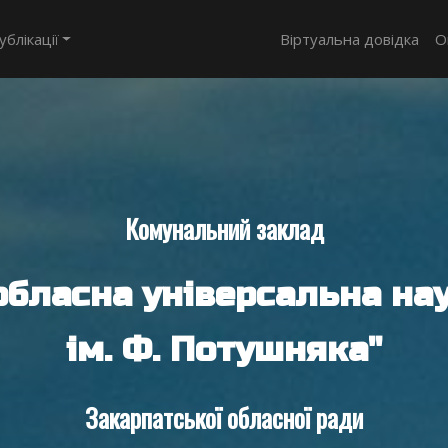
ублікації
Віртуальна довідка
О
Комунальний заклад
обласна універсальна нау
ім. Ф. Потушняка"
Закарпатської обласної ради