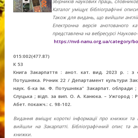
збірників наукових праць, словнико
Каталог уміщує бібліографічні опи
Також для видань, що вийшли англі
Електронна версія анотованого ка
представлена на вебресурсі Науково
https://nvd-nanu.org.ua/category/b
015:002(477.87)
К 53
Книга Закарпаття : анот. кат. вид. 2023 р. : з 
Потушняка. Річник 22 / Департамент культури Зака
наук. б-ка ім. Ф. Потушняка" Закарпат. облради ; 
Слуцька ; відп. за вип. О. А. Канюка. – Ужгород : РІК
Абет. покажч.: с. 98-102.
Видання вміщує короткі інформації про книжки та
вийшли на Закарпатті. Бібліографічний опис та а
книжки.