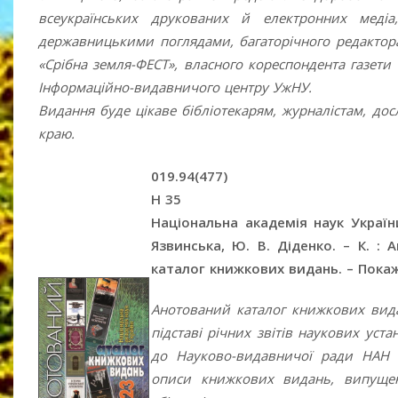
всеукраїнських друкованих й електронних меді
державницькими поглядами, багаторічного редактора
«Срібна земля-ФЕСТ», власного кореспондента газети 
Інформаційно-видавничого центру УжНУ.
Видання буде цікаве бібліотекарям, журналістам, дос
краю.
019.94(477)
Н 35
Національна академія наук
України
Язвинська, Ю. В. Діденко. – К. : 
каталог книжкових видань. – Покажч
Анотований каталог книжкових вида
підставі річних звітів наукових ус
до Науково-видавничої ради НАН У
описи книжкових видань, випущен