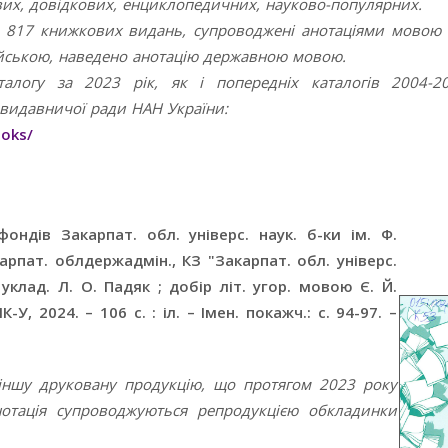
вих, довідкових, енциклопедичних, науково-популярних.
си 817 книжкових видань, супроводжені анотаціями мовою 
йською, наведено анотацію державною мовою.
талогу за 2023 рік, як і попередніх каталогів 2004-20
-видавничої ради НАН України:
ooks/
фондів Закарпат. обл. універс. наук. б-ки ім. Ф.
рпат. облдержадмін., КЗ "Закарпат. обл. універс.
уклад. Л. О. Падяк ; добір літ. угор. мовою Є. Й.
-У, 2024. – 106 с. : іл. – Імен. покажч.: с. 94-97. –
 іншу друковану продукцію, що протягом 2023 року
нотація супроводжуються репродукцією обкладинки