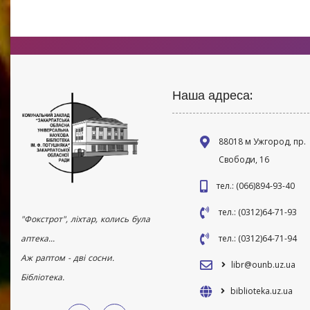
Наша адреса:
88018 м Ужгород, пр.
Свободи, 16
тел.: (066)894-93-40
тел.: (0312)64-71-93
"Фокстрот", ліхтар, колись була
аптека...
тел.: (0312)64-71-94
Аж раптом - дві сосни.
libr@ounb.uz.ua
Бібліотека.
biblioteka.uz.ua