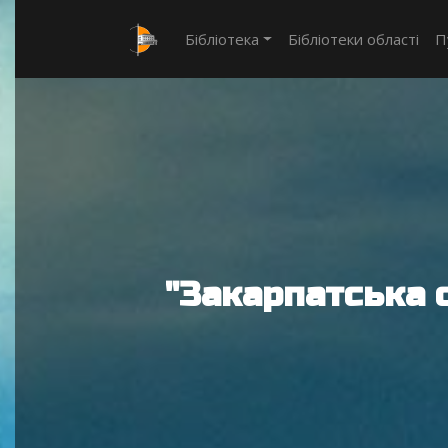
Бібліотека
Бібліотеки області
П
"Закарпатська 