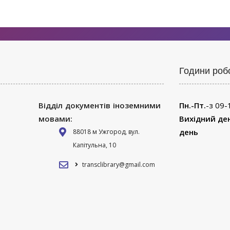
Години роб
Відділ документів іноземними
Пн.-Пт.
-з 09-
мовами:
Вихідний де
день
88018 м Ужгород, вул.
Капітульна, 10
transclibrary@gmail.com