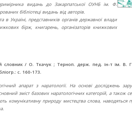
примірника видань до Закарпатської ОУНБ ім. Ф.
рованих бібліотеці видань від авторів.
а в Україні, представників органів державної влади
книжкових бірж, книгарень, організаторів книжкових
 словник / О. Ткачук ; Терноп. держ. пед. ін-т ім. В. 
бліогр.: с. 160-173.
гічний апарат з наратології. На основі досліджень зар
новний зміст базових наратологічних категорій, а також с
юють комунікативну природу мистецтва слова, наводяться 
а.