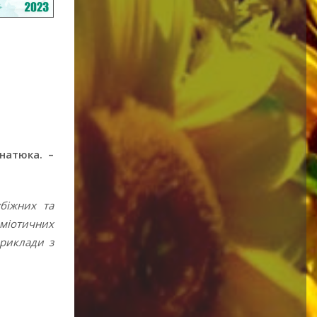
Гнатюка. –
убіжних та
еміотичних
приклади з