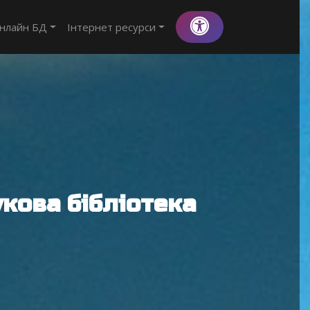
нлайн БД
Інтернет ресурси
кова бібліотека