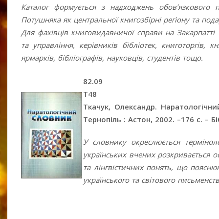
Каталог формується з надходжень обов’язкового 
Потушняка як центральної книгозбірні регіону та пода
Для фахівців книговидавничої справи на Закарпатті т
та управління, керівників бібліотек, книготоргів, 
ярмарків, бібліографів, науковців, студентів тощо.
82.09
Т48
Ткачук, Олександр.
Наратологічний
Тернопіль : Астон, 2002. –176 c. – Бі
У словнику окреслюється терміноло
українських вчених розкривається ос
та лінгвістичних понять, що поясн
українського та світового письменств