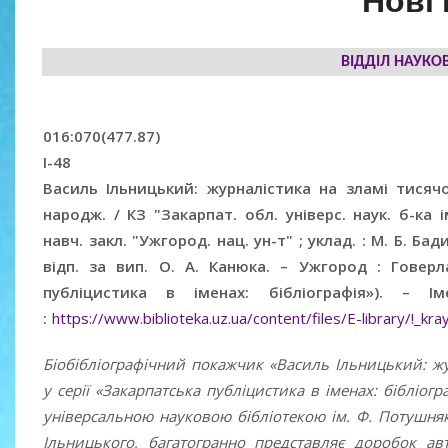
Нові
ВІДДІЛ НАУКОВ
016:070(477.87)
І-48
Василь Ільницький: журналістика на зламі тисячол
народж. / КЗ "Закарпат. обл. універс. наук. б-ка
навч. закл. "Ужгород. нац. ун-т" ; уклад. : М. Б. Бад
відп. за вип. О. А. Канюка. – Ужгород : Говерла
публіцистика в іменах: бібліографія»). – 
:
https://www.biblioteka.uz.ua/content/files/E-library/!_kray/
Біобібліографічний покажчик «Василь Ільницький: жу
у серії «Закарпатська публіцистика в іменах: бібліог
універсальною науковою бібліотекою ім. Ф. Потушня
Ільницького, багатогранно представляє доробок авт