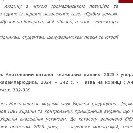
а, людину з чіткою громадянською позицією та
 одних із перших незалежних газет «Срібна земля»,
«День» по Закарпатській області, а нині – директора
лідникам, студентам, шанувальникам преси та історії
. Анотований каталог книжкових видань. 2023 / упоряд
Академперіодика, 2024. – 342 с. – Назва на корінці : 
.: с. 332-339.
нь Національної академії наук України традиційно сфор
танов НАН України та контрольних примірників видань, що 
країни академічні установи. До каталогу включено бібл
их протягом 2023 року, — наукових монографій, непе