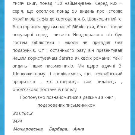
тисяч книг, понад 130 найменувань. Серед них –
серія, що охоплює понад 50 видань про історію
України від скіфів до сьогодення. В. Шовкошитний є
багаторічним другом нашої бібліотеки, його твори
популярні серед читачів. Неодноразово він був
гостем бібліотеки і ніколи не приїздив без
подарунків. От і останнього разу він презентував
нашим користувачам багато як своїх романів, так і
видань інших письменників. Ми щиро вдячні В.
Шовкошитному і сподіваємось, що «Український
пріоритет» , як стверджує сам видавець ,
обов'язково постане із попелу!
Пропонуємо познайомитися з деякими з книг ,
подарованих письменником.
821.161.2
М74
Можаровська, Барбара. Анна