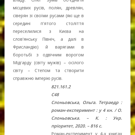
місцевих русів, полян, древлян,
сіверян зі своїми русами (які ще в
середині п'ятого століття
переселилися з Києва на
слов'янську Північ, а далі в
Фрисландію) й варягами в
боротьбі з одвічним ворогом
Мідгарду (світу мужів) – осілого
світу – Степом та створити
справжню імперію русів.
821.161.2
С48
Слоньовська, Ольга. Тетраедр :
роман-експеримент : у 4 кн. / О.
Слоньовська. – К. : Укр.
пріоритет, 2020. – 816 с.
Роман-експеримент у 4-х книгах