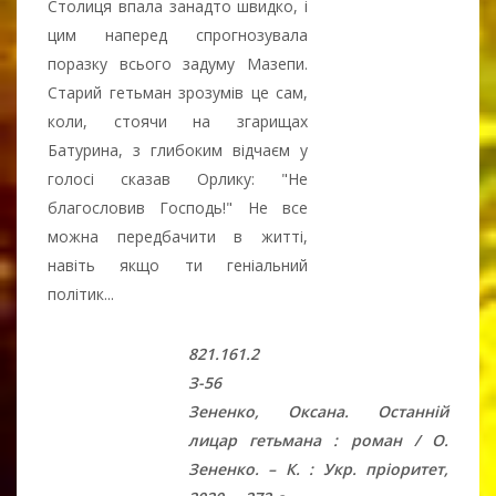
Столиця впала занадто швидко, і
цим наперед спрогнозувала
поразку всього задуму Мазепи.
Старий гетьман зрозумів це сам,
коли, стоячи на згарищах
Батурина, з глибоким відчаєм у
голосі сказав Орлику: "Не
благословив Господь!" Не все
можна передбачити в житті,
навіть якщо ти геніальний
політик...
821.161.2
З-56
Зененко, Оксана. Останній
лицар гетьмана : роман / О.
Зененко. – К. : Укр. пріоритет,