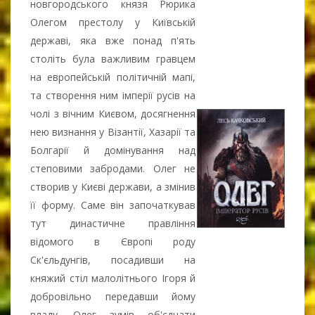
новгородського князя Рюрика
Олегом престолу у Київській
державі, яка вже понад п'ять
століть була важливим гравцем
на европейській політичній мапі,
та створення ним імперії русів на
чолі з вічним Києвом, досягнення
нею визнання у Візантії, Хазарії та
Болгарії й домінування над
степовими забродами. Олег не
створив у Києві держави, а змінив
її форму. Саме він започаткував
тут династичне правління
відомого в Європі роду
Ск'єльдунгів, посадивши на
княжий стіл малолітнього Ігоря й
добровільно передавши йому
владу. Олег зумів об'єднати