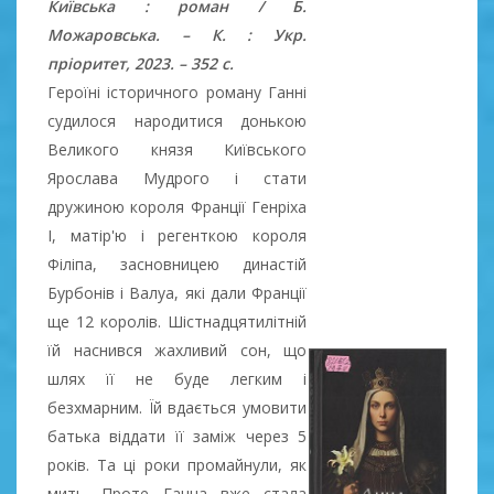
Київська : роман / Б.
Можаровська. – К. : Укр.
пріоритет, 2023. – 352 с.
Героїні історичного роману Ганні
судилося народитися донькою
Великого князя Київського
Ярослава Мудрого і стати
дружиною короля Франції Генріха
І, матір'ю і регенткою короля
Філіпа, засновницею династій
Бурбонів і Валуа, які дали Франції
ще 12 королів. Шістнадцятилітній
їй наснився жахливий сон, що
шлях її не буде легким і
безхмарним. Їй вдається умовити
батька віддати її заміж через 5
років. Та ці роки промайнули, як
мить. Проте Ганна вже стала