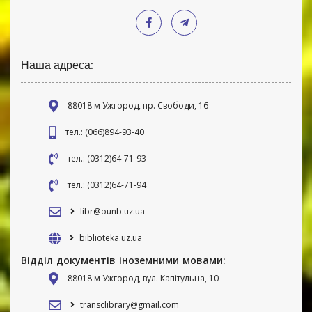
Наша адреса:
88018 м Ужгород, пр. Свободи, 16
тел.: (066)894-93-40
тел.: (0312)64-71-93
тел.: (0312)64-71-94
libr@ounb.uz.ua
biblioteka.uz.ua
Відділ документів іноземними мовами:
88018 м Ужгород, вул. Капітульна, 10
transclibrary@gmail.com