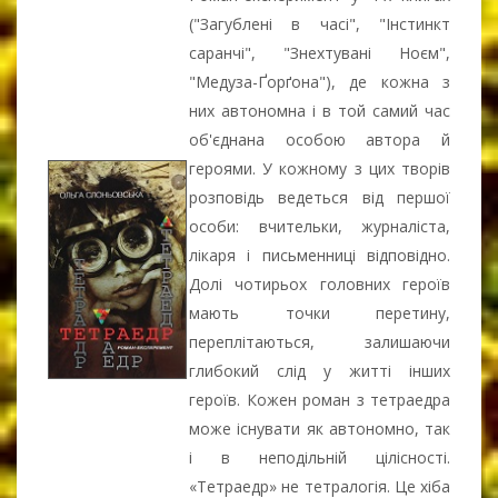
("Загублені в часі", "Інстинкт
саранчі", "Знехтувані Ноєм",
"Медуза-Ґорґона"), де кожна з
них автономна і в той самий час
об'єднана особою автора й
героями. У кожному з цих творів
розповідь ведеться від першої
особи: вчительки, журналіста,
лікаря і письменниці відповідно.
Долі чотирьох головних героїв
мають точки перетину,
переплітаються, залишаючи
глибокий слід у житті інших
героїв. Кожен роман з тетраедра
може існувати як автономно, так
і в неподільній цілісності.
«Тетраедр» не тетралогія. Це хіба