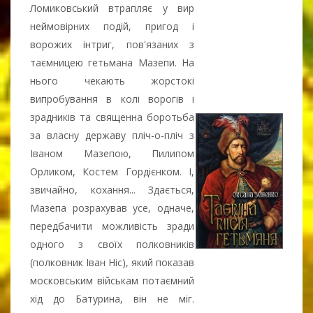
Ломиковський втрапляє у вир
неймовірних подій, пригод і
ворожих інтриг, пов'язаних з
таємницею гетьмана Мазепи. На
нього чекають жорстокі
випробування в колі ворогів і
зрадників та священна боротьба
за власну державу пліч-о-пліч з
Іваном Мазепою, Пилипом
Орликом, Костем Гордієнком. І,
звичайно, кохання... Здається,
Мазепа розрахував усе, одначе,
передбачити можливість зради
одного з своїх полковників
(полковник Іван Ніс), який показав
московським військам потаємний
хід до Батурина, він не міг.