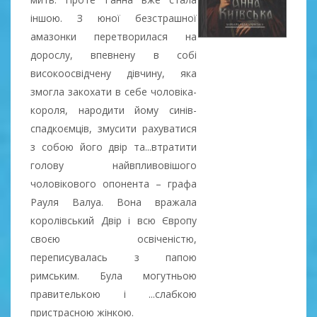
іншою. З юної безстрашної
амазонки перетворилася на
дорослу, впевнену в собі
високоосвідчену дівчину, яка
змогла закохати в себе чоловіка-
короля, народити йому синів-
спадкоємців, змусити рахуватися
з собою його двір та...втратити
голову найвпливовішого
чоловікового опонента – графа
Рауля Валуа. Вона вражала
королівський Двір і всю Європу
своєю освіченістю,
переписувалась з папою
римським. Була могутньою
правителькою і ...слабкою
пристрасною жінкою.