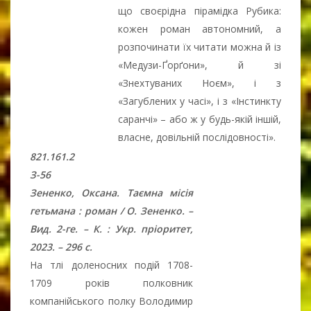
що своєрідна пірамідка Рубика:
кожен роман автономний, а
розпочинати їх читати можна й із
«Медузи-Ґорґони», й зі
«Знехтуваних Ноєм», і з
«Загублених у часі», і з «Інстинкту
саранчі» – або ж у будь-якій іншій,
власне, довільній послідовності».
821.161.2
З-56
Зененко, Оксана. Таємна місія
гетьмана : роман / О. Зененко. –
Вид. 2-ге. – К. : Укр. пріоритет,
2023. – 296 с.
На тлі доленосних подій 1708-
1709 років полковник
компанійського полку Володимир