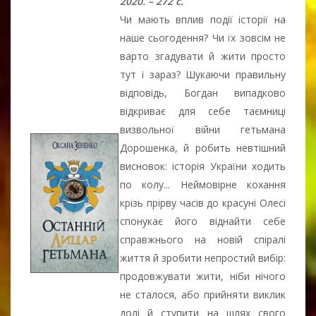
2020. – 272 с.
Чи мають вплив події історії на
наше сьогодення? Чи їх зовсім не
варто згадувати й жити просто
тут і зараз? Шукаючи правильну
відповідь, Богдан випадково
відкриває для себе таємниці
визвольної війни гетьмана
Дорошенка, й робить невтішний
висновок: історія України ходить
по колу... Неймовірне кохання
крізь прірву часів до красуні Олесі
спонукає його віднайти себе
справжнього на новій спіралі
життя й зробити непростий вибір:
продовжувати жити, ніби нічого
не сталося, або прийняти виклик
долі й ступити на шлях свого