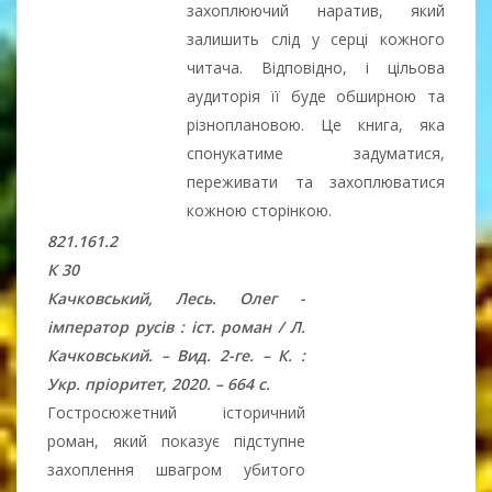
захоплюючий наратив, який
залишить слід у серці кожного
читача. Відповідно, і цільова
аудиторія її буде обширною та
різноплановою. Це книга, яка
спонукатиме задуматися,
переживати та захоплюватися
кожною сторінкою.
821.161.2
К 30
Качковський, Лесь. Олег -
імператор русів : іст. роман / Л.
Качковський. – Вид. 2-ге. – К. :
Укр. пріоритет, 2020. – 664 с.
Гостросюжетний історичний
роман, який показує підступне
захоплення швагром убитого