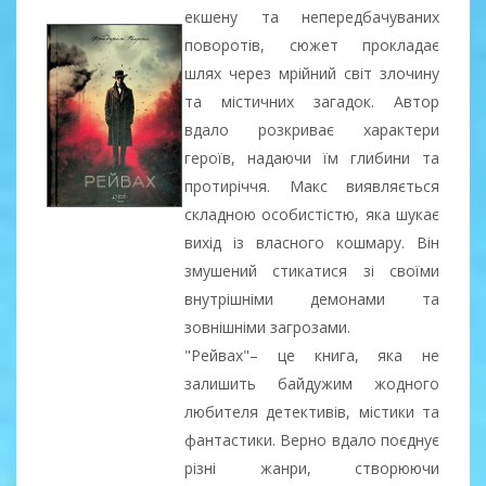
екшену та непередбачуваних
поворотів, сюжет прокладає
шлях через мрійний світ злочину
та містичних загадок. Автор
вдало розкриває характери
героїв, надаючи їм глибини та
протиріччя. Макс виявляється
складною особистістю, яка шукає
вихід із власного кошмару. Він
змушений стикатися зі своїми
внутрішніми демонами та
зовнішніми загрозами.
"Рейвах"– це книга, яка не
залишить байдужим жодного
любителя детективів, містики та
фантастики. Верно вдало поєднує
різні жанри, створюючи