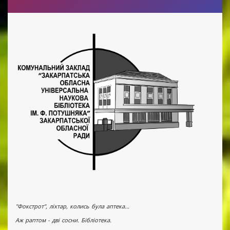
"Фокстрот", ліхтар, колись була аптека...
Аж раптом - дві сосни. Бібліотека.