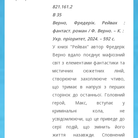
821.161.2
В 35
Верно, Фредерік. Рейвах :
фантаст. роман / Ф. Верно. – К. :
Укр. пріоритет, 2024. – 592 с.
У книзі "Рейвах" автор Фредерік
Верно вдало поєднує мафіозний
світ з елементами фантастики та
містичних сюжетних ліній,
створюючи захоплююче чтиво,
що тримає в напрузі з перших
сторінок до останньої. Головний
герой, Макс, вступає у
кримінальні кола, не
усвідомлюючи, що це приведе до
серії подій, що змінить його
життя назавжди. Сповнений