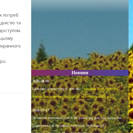
іх потреб
ідністю та
 доступом.
 цьому
 екранного
сі.
Новини
2026-08-06
Шановні користувачі, для вас
"Хроніка культурного
життя Закарпатської області за липень 2026 р."
.
2026-07-27
28 липня виповнилося б 80 років від дня народження
українського прозаїка, критика, публіциста,