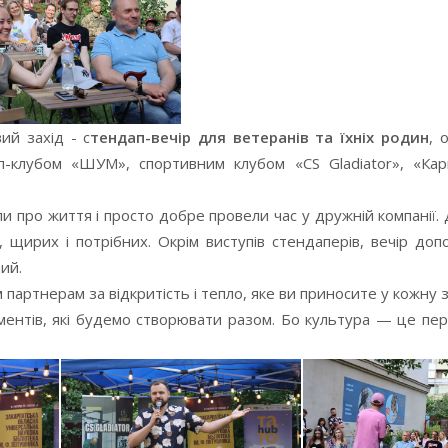
ий захід - с
тендап-вечір для ветеранів та їхніх родин
, 
п-клубом «ШУМ», спортивним клубом «CS Gladiator», «Карп
и про життя і просто добре провели час у дружній компанії.
 щирих і потрібних. Окрім виступів стендаперів, вечір доп
ий.
партнерам за відкритість і тепло, яке ви приносите у кожну з
ентів, які будемо створювати разом. Бо культура — це пер