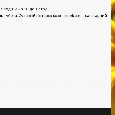
19 год Нд.- з 10 до 17 год.
нь
субота. Останній вівторок кожного місяця -
санітарний