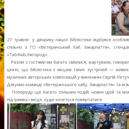
27 травня у дворику нашої бібліотеки відбувся особлив
спільно з ГО «Ветеранський Хаб. Закарпаття», стенда
«Tatohub.Ужгород».
Разом з гостями ми багато сміялися, жартували, говорил
цінно, що бібліотека є місцем таких зустрічей — живих,
музичних авторських композицій у виконанні Сергій Летуч
Дякуємо команді «Ветеранського хабу. Закарпаття» та всім 
Попереду ще багато спільних подій, нових ідей та мом
підтримка і місце, куди хочеться повертатися.