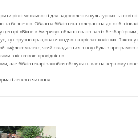
орити рівні можливості для задоволення культурних та освітн
 та безпечно. Обласна бібліотека толерантна до осіб з інвал
у центрі «Вікно в Америку» облаштовано зал із безбар’єрним
с, тут зручно працювати людям на кріслах колісних. Також у
вний тифлокомплекс, який складається з ноутбука з програмою
ми з кістковою провідністю.
ми, але бібліотекарі залюбки обслужать вас на першому повер
рматі легкого читання.