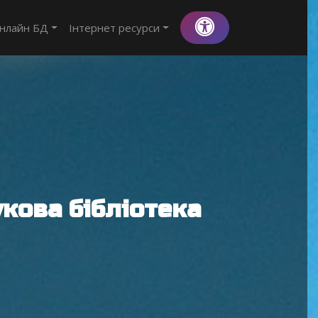
нлайн БД
Інтернет ресурси
кова бібліотека