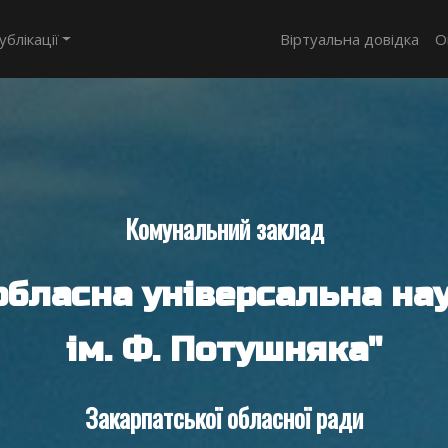
ублікації
Віртуальна довідка
О
Комунальний заклад
обласна універсальна нау
ім. Ф. Потушняка"
Закарпатської обласної ради