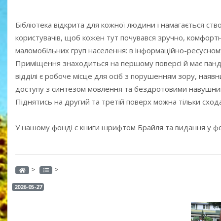
Бібліотека відкрита для кожної людини і намагається ств
користувачів, щоб кожен тут почувався зручно, комфортно
маломобільних груп населення: в інформаційно-ресусном
Приміщення знаходиться на першому поверсі й має панду
відділі є робоче місце для осіб з порушенням зору, ная
доступу з синтезом мовлення та бездротовими навушника
Піднятись на другий та третій поверх можна тільки схода
У нашому фонді є книги шрифтом Брайля та видання у фо
>
>
2026-05-27