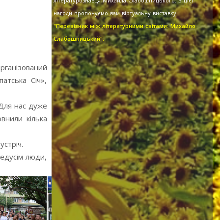
літературознавця Михайла Слабошпицького. З цієї
нагоди пропонуємо вам віртуальну виставку
"Перевізник між літературними світами: Михайло
Слабошпицький".
організований
атська Січ»,
 Для нас дуже
овнили кілька
устріч.
едусім люди,