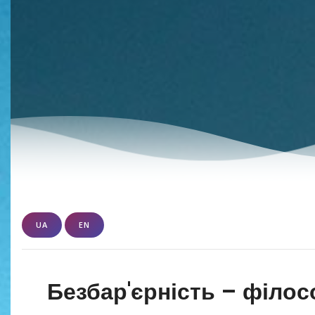
UA
EN
Безбар'єрність – філос