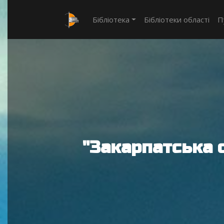
Бібліотека
Бібліотеки області
П
"Закарпатська 