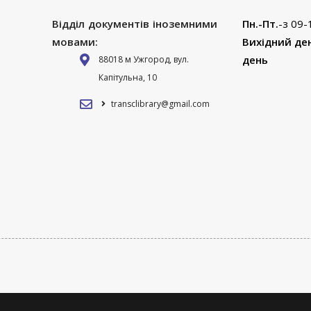
Відділ документів іноземними
Пн.-Пт.
-з 09-
мовами:
Вихідний де
день
88018 м Ужгород, вул.
Капітульна, 10
transclibrary@gmail.com