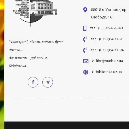
88018 м Ужгород, пр.
Свободи, 16
тел.: (066)894-93-40
тел.: (0312)64-71-93
"Фокстрот", ліхтар, колись була
аптека...
тел.: (0312)64-71-94
Аж раптом - дві сосни.
libr@ounb.uz.ua
Бібліотека.
biblioteka.uz.ua