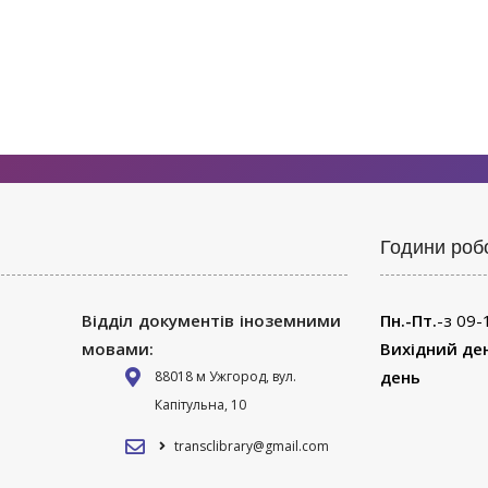
Години роб
Відділ документів іноземними
Пн.-Пт.
-з 09-
мовами:
Вихідний де
день
88018 м Ужгород, вул.
Капітульна, 10
transclibrary@gmail.com