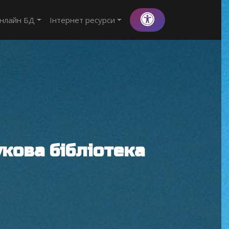
нлайн БД
Інтернет ресурси
кова бібліотека