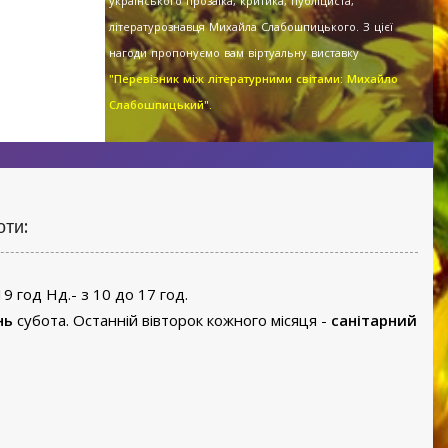
українського прозаїка, критика, публіциста,
літературознавця Михайла Слабошпицького. З цієї
нагоди пропонуємо вам віртуальну виставку
"Перевізник між літературними світами: Михайло
Слабошпицький".
оти:
19 год Нд.- з 10 до 17 год.
нь
субота. Останній вівторок кожного місяця -
санітарний