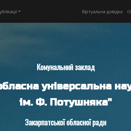
ублікації
Віртуальна довідка
О
Комунальний заклад
обласна універсальна нау
ім. Ф. Потушняка"
Закарпатської обласної ради