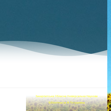
Закарпатська Обласна Універсальна Наукова
Бібліотека ім.Ф.Потушняка