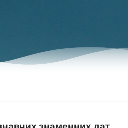
знавчих знаменних дат