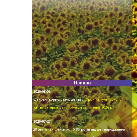
Новини
2026-08-06
Шановні користувачі, для вас
"Хроніка культурного
життя Закарпатської області за липень 2026 р."
.
2026-07-27
28 липня виповнилося б 80 років від дня народження