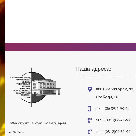
Наша адреса:
88018 м Ужгород, пр.
Свободи, 16
тел.: (066)894-93-40
тел.: (0312)64-71-93
"Фокстрот", ліхтар, колись була
аптека...
тел.: (0312)64-71-94