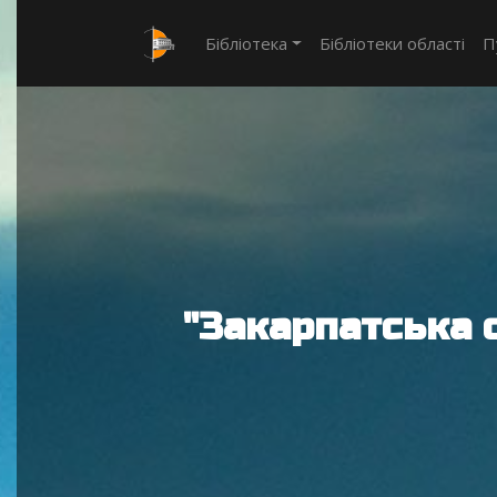
Бібліотека
Бібліотеки області
П
"Закарпатська 