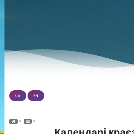
UA
EN
>
>
Календарі крає