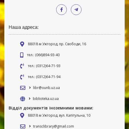
Наша адреса:
88018 м Ужгород, пр. Свободи, 16
тел.: (066)894-93-40
тел.: (0312)64-71-93
тел.: (0312)64-71-94
libr@ounb.uz.ua
biblioteka.uz.ua
Відділ документів іноземними мовами:
88018 м Ужгород, вул. Капітульна, 10
transclibrary@gmail.com