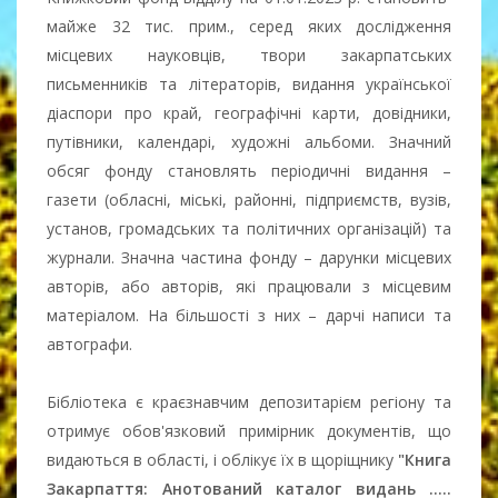
майже 32 тис. прим., серед яких дослідження
місцевих науковців, твори закарпатських
письменників та літераторів, видання української
діаспори про край, географічні карти, довідники,
путівники, календарі, художні альбоми. Значний
обсяг фонду становлять періодичні видання –
газети (обласні, міські, районні, підприємств, вузів,
установ, громадських та політичних організацій) та
журнали. Значна частина фонду – дарунки місцевих
авторів, або авторів, які працювали з місцевим
матеріалом. На більшості з них – дарчі написи та
автографи.
Бібліотека є краєзнавчим депозитарієм регіону та
отримує обов'язковий примірник документів, що
видаються в області, і облікує їх в щоріщнику
"Книга
Закарпаття: Анотований каталог видань .....