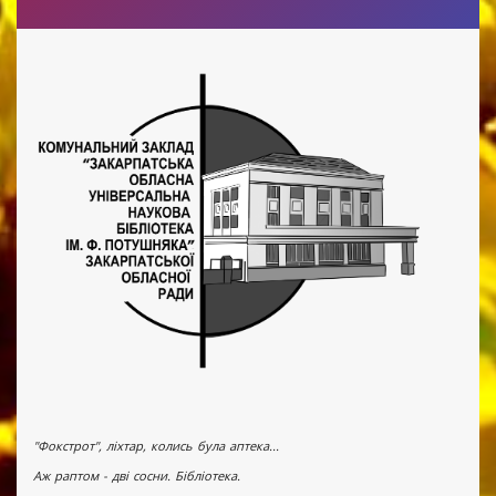
"Фокстрот", ліхтар, колись була аптека...
Аж раптом - дві сосни. Бібліотека.