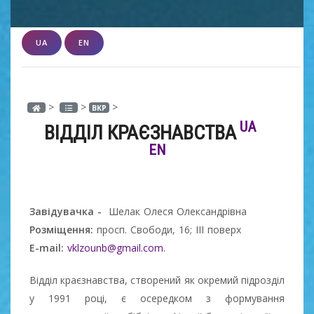
UA
EN
>
>
>
ВКР
UA
ВІДДІЛ КРАЄЗНАВСТВА
EN
Завідувачка -
Шелак Олеся Олександрівна
Розміщення:
просп. Свободи, 16; ІІІ поверх
E-mail:
vklzounb@gmail.com
.
Відділ краєзнавства, створений як окремий підрозділ
у 1991 році, є осередком з формування