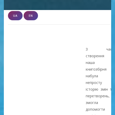
UA
EN
З часу
створення
наша
книгозбірня
набула
непросту
історію змін та
перетворень,
змогла
допомогти в