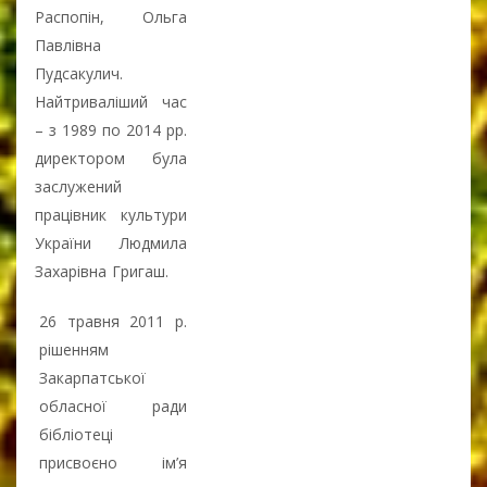
Распопін, Ольга
Павлівна
Пудсакулич.
Найтриваліший час
– з 1989 по 2014 рр.
директором була
заслужений
працівник культури
України Людмила
Захарівна Григаш.
26 травня 2011 р.
рішенням
Закарпатської
обласної ради
бібліотеці
присвоєно ім’я