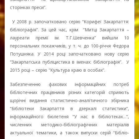
сторінках преси”.
У 2008 р. започатковано серію “Корифеї Закарпаття:
бібліографія”. За цей час, крім “Митці Закарпаття –
лауреати премії ім. Т.Г.Шевченка” вийшли 10
персональних покажчиків, у т. ч. до 100-річчя Федора
Потушняка. У 2014 році започатковано нову серію
“Закарпатська публіцистика в іменах: бібліографія”. У
2015 році – серію “Культура краю в особах”.
Забезпеченню фахових інформаційних потреб
бібліотечних працівників різних категорій сприяють
щорічні видання статистично-аналітичного збірника
“Бібліотеки Закарпаття в дзеркалі статистики”,
інформаційного бюлетеня “У нас в бібліотеках…”,
численних методико-бібліографічних матеріалів
актуальної тематики, а також випуски серій “Бібліо-