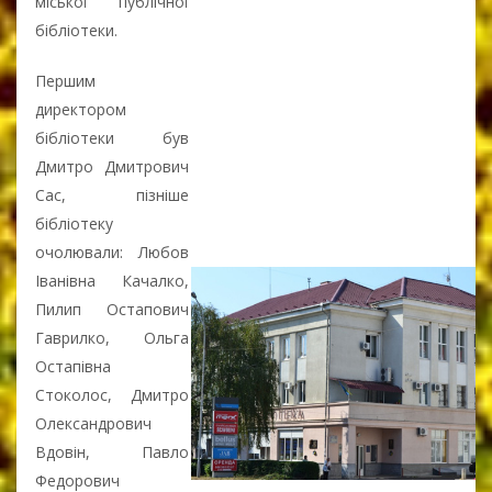
міської публічної
бібліотеки.
Першим
директором
бібліотеки був
Дмитро Дмитрович
Сас, пізніше
бібліотеку
очолювали: Любов
Іванівна Качалко,
Пилип Остапович
Гаврилко, Ольга
Остапівна
Стоколос, Дмитро
Олександрович
Вдовін, Павло
Федорович