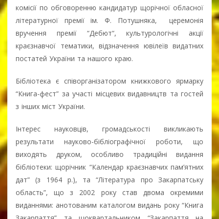
комісії по обговоренню кандидатур щорічної обласної
літературної премії ім. Ф. Потушняка, церемонія
вручення премії “Дебют“, культурологічні акції
краєзнавчої тематики, відзначення ювілеїв видатних
постатей України та нашого краю.
Бібліотека є співорганізатором книжкового ярмарку
“Книга-фест” за участі місцевих видавництв та гостей
з інших міст України.
Інтерес науковців, громадськості викликають
результати науково-бібліографічної роботи, що
виходять друком, особливо традиційні видання
бібліотеки: щорічник “Календар краєзнавчих пам’ятних
дат” (з 1964 р.), та “Література про Закарпатську
область”, що з 2002 року став двома окремими
виданнями: анотованим каталогом видань року “Книга
Закарпаття” та щоквартальником “Закарпаття на