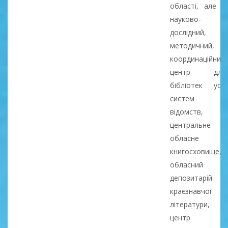
області, але й
науково-
дослідний,
методичний,
координаційний
центр для
бібліотек усіх
систем і
відомств,
центральне
обласне
книгосховище,
обласний
депозитарій
краєзнавчої
літератури,
центр