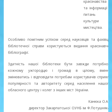
краєзнавства
та інформації з
питань
культури і
мистецтва.
Особливо помітним успіхом серед науковців та фахівців
бібліотечної справи користуються видання краєзнавчої
бібліографії.
Здатність нашої бібліотеки бути завжди потрібною
кожному ужгородцю і громаді в цілому, вміння
змінюватись і відповідати потребам користувачів сприяли
популярності та авторитету серед населення нашого
обласного центру і колег з інших міст України.
Канюка О.А.,
директор Закарпатської ОУНБ ім Ф.Потушняка