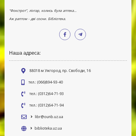
"Фокстрот", ліхтар, колись була аптека...
Аж раптом - дві сосни. Бібліотека.
Наша адреса:
88018 м Ужгород, пр. Свободи, 16
тел.: (066)894-93-40
тел.: (0312)64-71-93
тел.: (0312)64-71-94
libr@ounb.uz.ua
biblioteka.uz.ua