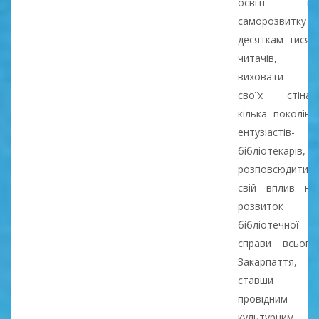
освіті та
саморозвитку
десяткам тисяч
читачів,
виховати у
своїх стінах
кілька поколінь
ентузіастів-
бібліотекарів,
розповсюдити
свій вплив на
розвиток
бібліотечної
справи всього
Закарпаття,
ставши
провідним
культурним