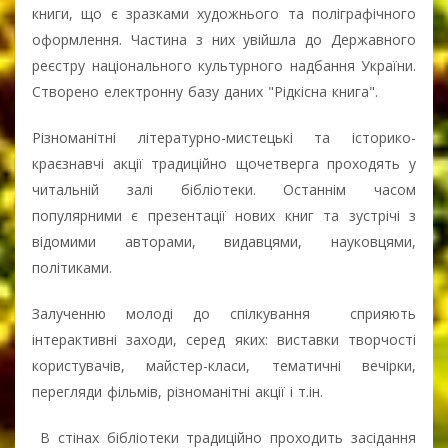
книги, що є зразками художнього та поліграфічного
оформлення. Частина з них увійшла до Державного
реєстру національного культурного надбання України.
Створено електронну базу даних "Рідкісна книга".
Різноманітні літературно-мистецькі та історико-
краєзнавчі акції традиційно щочетверга проходять у
читальній залі бібліотеки. Останнім часом
популярними є презентації нових книг та зустрічі з
відомими авторами, видавцями, науковцями,
політиками.
Залученню молоді до спілкування сприяють
інтерактивні заходи, серед яких: виставки творчості
користувачів, майстер-класи, тематичні вечірки,
перегляди фільмів, різноманітні акції і т.ін.
В стінах бібліотеки традиційно проходить засідання