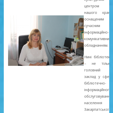
центром
нашого краю,
оснащеним
сучасним
інформаційно-
комунікативним
обладнанням.
Нині бібліотека
– не тільки
головний
заклад у сфері
бібліотечно-
інформаційного
обслуговування
населення
Закарпатської