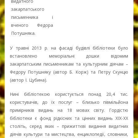
видатного
закарпатського
письменника і
вченого Федора
Потушняка.
У травні 2013 р. на фасаді будівлі бібліотеки було
встановлено меморіальні дошки відомим
закарпатським письменникам та культурним діячам –
Федору Потушняку (автор Б. Корж) та Петру Скунцю
(автор І. Цубина).
Нині бібліотекою користується понад 20,4 тис.
користувачів, до їх послуг – близько півмільйона
примірників видань на 18 мовах світу. Гордістю
бібліотеки є фонд рідкісних та цінних видань ХІХ-ХХ
століть, серед яких – прижиттєві видання видатних
діячів культури та мистецтва, енциклопедії, словники,