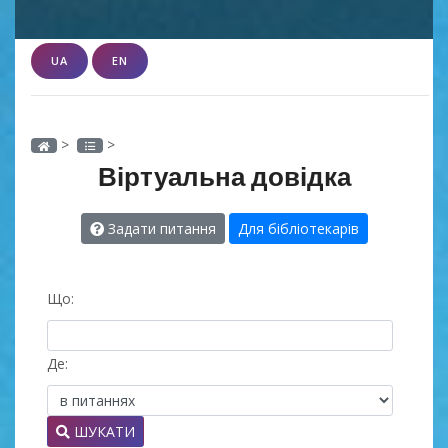
UA
EN
>
>
Віртуальна довідка
Задати питання
Для бібліотекарів
Що:
Де:
ШУКАТИ