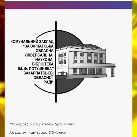
"Фокстрот", ліхтар, колись була аптека...
Аж раптом - дві сосни. Бібліотека.