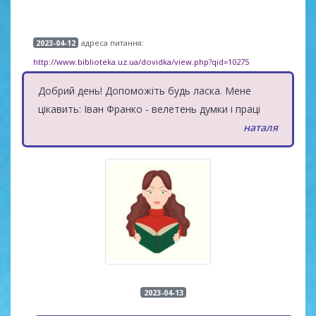
адреса питання:
2023-04-12
http://www.biblioteka.uz.ua/dovidka/view.php?qid=10275
Добрий день! Допоможіть будь ласка. Мене
цікавить: Іван Франко - велетень думки і праці
наталя
2023-04-13