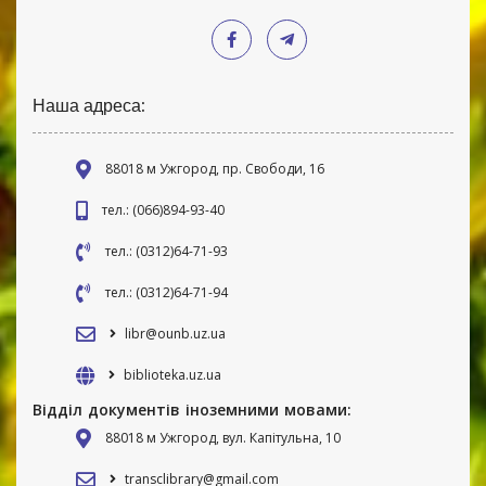
Наша адреса:
88018 м Ужгород, пр. Свободи, 16
тел.: (066)894-93-40
тел.: (0312)64-71-93
тел.: (0312)64-71-94
libr@ounb.uz.ua
biblioteka.uz.ua
Відділ документів іноземними мовами:
88018 м Ужгород, вул. Капітульна, 10
transclibrary@gmail.com