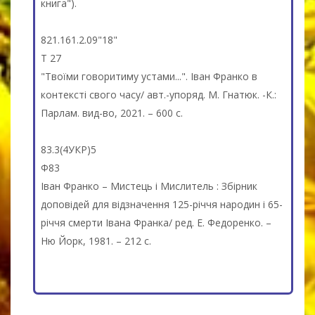
книга").
821.161.2.09"18"
Т 27
"Твоїми говоритиму устами...". Іван Франко в
контексті свого часу/ авт.-упоряд. М. Гнатюк. -К.:
Парлам. вид-во, 2021. – 600 c.
83.3(4УКР)5
Ф83
Іван Франко – Мистець і Мислитель : Збірник
доповідей для відзначення 125-річчя народин і 65-
річчя смерти Івана Франка/ ред. Е. Федоренко. –
Ню Йорк, 1981. – 212 c.