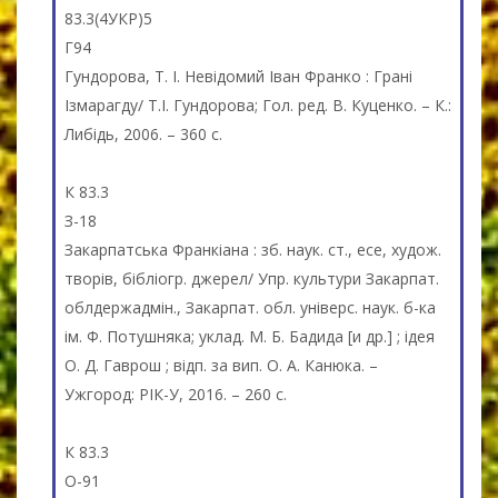
83.3(4УКР)5
Г94
Гундорова, Т. І. Невідомий Іван Франко : Грані
Ізмарагду/ Т.І. Гундорова; Гол. ред. В. Куценко. – К.:
Либідь, 2006. – 360 c.
К 83.3
З-18
Закарпатська Франкіана : зб. наук. ст., есе, худож.
творів, бібліогр. джерел/ Упр. культури Закарпат.
облдержадмін., Закарпат. обл. універс. наук. б-ка
ім. Ф. Потушняка; уклад. М. Б. Бадида [и др.] ; ідея
О. Д. Гаврош ; відп. за вип. О. А. Канюка. –
Ужгород: РІК-У, 2016. – 260 c.
К 83.3
О-91