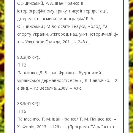
Офіцинський, Р. А. Іван Франко в
історіографічному трикутнику: інтерпретації,
джерела, взаємини : монографія/ Р. А.
Офіцинський ; М-во освіти і науки, молоді та
спорту України, Ужгород. нац. ун-т, Історичний ф-
т. – Ужгород: Ґражда, 2011. – 248 c.
83.3(4УКР)5
П 12
Павличко, Д. В. Іван Франко – будівничий
української державності : есе/ Д. В. Павличко. – 2-
е вид. – К.: Веселка, 2008. – 40 c.
83.3(4УКР)5
П 16
Панасенко, Т. М. Іван Франко/ Т. М. Панасенко. –
Х.: Фоліо, 2013. – 126 c. – (Програма "Українська