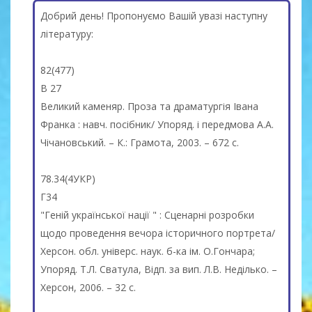
Добрий день! Пропонуємо Вашій увазі наступну
літературу:
82(477)
В 27
Великий каменяр. Проза та драматургія Івана
Франка : навч. посібник/ Упоряд. і передмова А.А.
Чічановський. – К.: Грамота, 2003. – 672 с.
78.34(4УКР)
Г34
"Геній української нації " : Сценарні розробки
щодо проведення вечора історичного портрета/
Херсон. обл. універс. наук. б-ка ім. О.Гончара;
Упоряд. Т.Л. Сватула, Відп. за вип. Л.В. Неділько. –
Херсон, 2006. – 32 c.