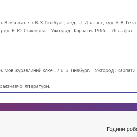
ім’я життя / В. З. Гінзбург ; ред. І. І. Долгош ; худ. А. В. Гета ;
ред. В. Ю. Скакандій. – Ужгород : Карпати, 1966. – 76 с. : фот.
Мов журавлиний ключ... / В. З. Гінзбург. – Ужгород : Карпати,
краєзнавчої літератури.
Години роб