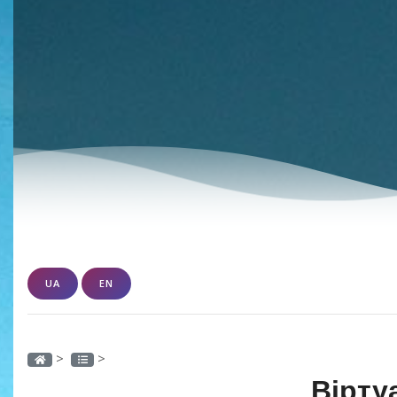
UA
EN
>
>
Вірту