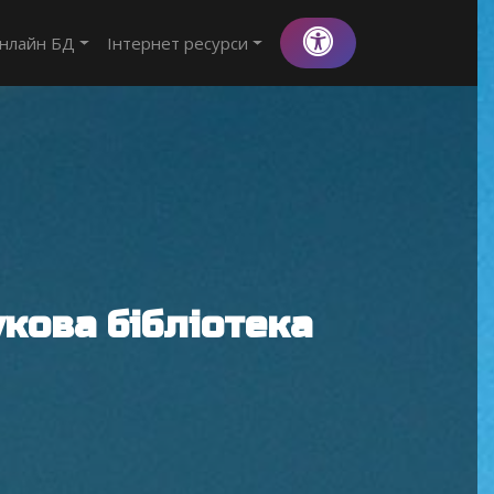
нлайн БД
Інтернет ресурси
кова бібліотека