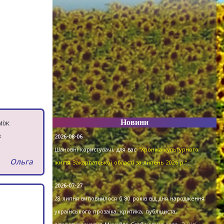
між
Новини
з
2026-08-06
Шановні користувачі, для вас
"Хроніка культурного
Ольга
життя Закарпатської області за липень 2026 р."
.
2026-07-27
28 липня виповнилося б 80 років від дня народження
українського прозаїка, критика, публіциста,