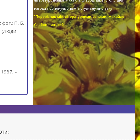
літературознавця Михайла Слабошпицького. З цієї
нагоди пропонуємо вам віртуальну виставку
"Перевізник між літературними світами: Михайло
 фот.: П. Б.
Слабошпицький".
 – (Люди
 1987. –
оти: