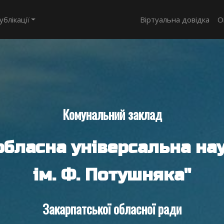
ублікації
Віртуальна довідка
О
Комунальний заклад
обласна універсальна нау
ім. Ф. Потушняка"
Закарпатської обласної ради