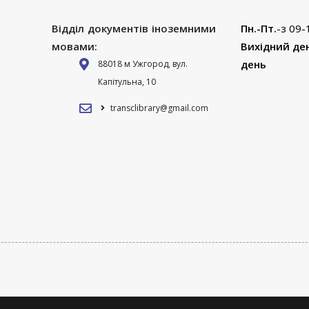
Відділ документів іноземними
Пн.-Пт.
-з 09-
мовами:
Вихідний де
день
88018 м Ужгород, вул.
Капітульна, 10
transclibrary@gmail.com