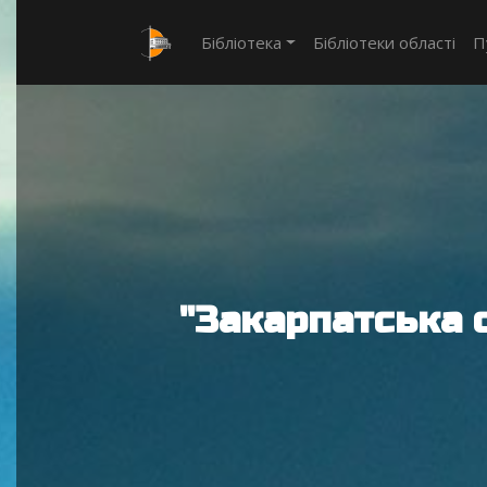
Бібліотека
Бібліотеки області
П
"Закарпатська 