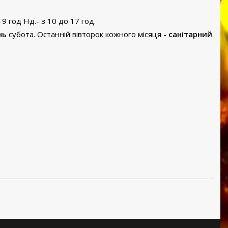
19 год Нд.- з 10 до 17 год.
нь
субота. Останній вівторок кожного місяця -
санітарний