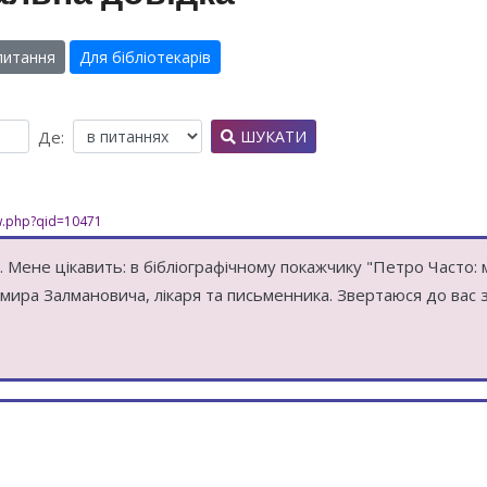
питання
Для бібліотекарів
Де:
ШУКАТИ
ew.php?qid=10471
 Мене цікавить: в бібліографічному покажчику "Петро Часто: 
мира Залмановича, лікаря та письменника. Звертаюся до вас 