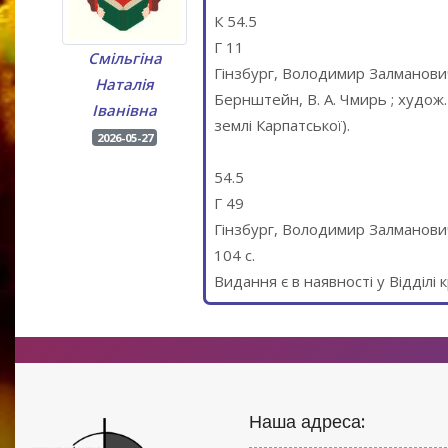
К 54.5
Г 11
Смільгіна
Гінзбург, Володимир Залманович. В 
Наталія
Бернштейн, В. А. Чмирь ; худож. 
Іванівна
землі Карпатської).
2026-05-27
54.5
Г 49
Гінзбург, Володимир Залманович. 
104 с.
Видання є в наявності у Відділі 
Наша адреса: