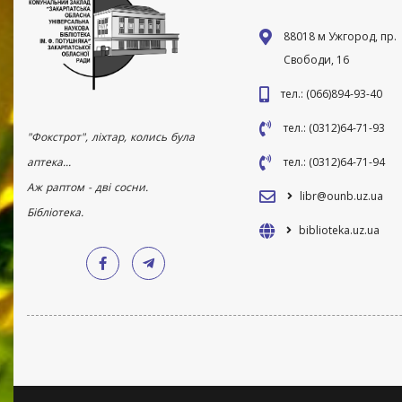
88018 м Ужгород, пр.
Свободи, 16
тел.: (066)894-93-40
тел.: (0312)64-71-93
"Фокстрот", ліхтар, колись була
аптека...
тел.: (0312)64-71-94
Аж раптом - дві сосни.
libr@ounb.uz.ua
Бібліотека.
biblioteka.uz.ua