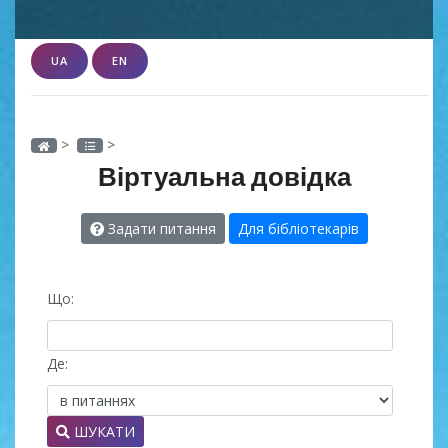
UA
EN
>
>
Віртуальна довідка
Задати питання
Для бібліотекарів
Що:
Де:
ШУКАТИ