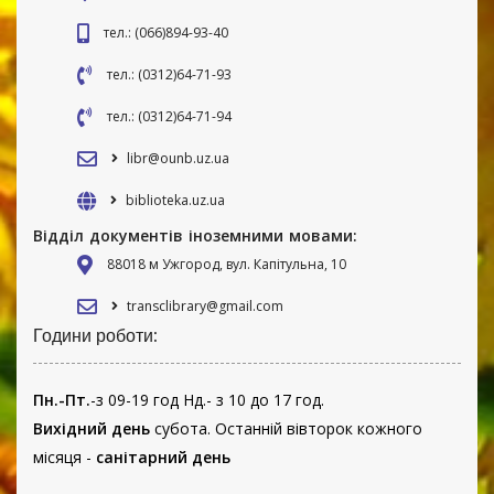
тел.: (066)894-93-40
тел.: (0312)64-71-93
тел.: (0312)64-71-94
libr@ounb.uz.ua
biblioteka.uz.ua
Відділ документів іноземними мовами:
88018 м Ужгород, вул. Капітульна, 10
transclibrary@gmail.com
Години роботи:
Пн.-Пт.
-з 09-19 год Нд.- з 10 до 17 год.
Вихідний день
субота. Останній вівторок кожного
місяця -
санітарний день