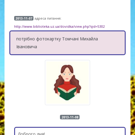
адреса питання:
2013-11-07
http://www.biblioteka.uz.ua/dovidka/view.php?qid=5302
потрібно фотокартку Томчані Михайла
Івановича
2013-11-08
Доброго дня!