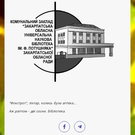
"Фокстрот", ліхтар, колись була аптека...
Аж раптом - дві сосни. Бібліотека.