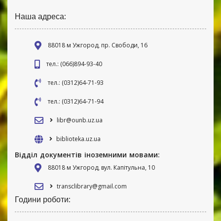
Наша адреса:
88018 м Ужгород, пр. Свободи, 16
тел.: (066)894-93-40
тел.: (0312)64-71-93
тел.: (0312)64-71-94
libr@ounb.uz.ua
biblioteka.uz.ua
Відділ документів іноземними мовами:
88018 м Ужгород, вул. Капітульна, 10
transclibrary@gmail.com
Години роботи: