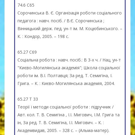
74.6 С65
Сорочинська В. Є. Організація роботи соціального
педагога : навч. посіб. / В.Є. Сорочинська ;
Вінницький держ. пед. ун-т ім. М. Коцюбинського. –
К. : Кондор, 2005. – 198 с.
65.27 С69
Соціальна робота : навч. посіб.: В 3-х ч. / Нац. ун-т
"Києво-Могилянська академія"; Школа соціальної
роботи ім. В.І. Полтавця; За ред. Т. Семигіна, І.
Грига. – К. : Києво-Могилянська академія, 2004.
65.27 Т 33
Теорії і методи соціальної роботи : підручник /
Авт. кол. Т. В. Семигіна , І.І. Мигович, І.М. Грига та
ін, За ред. Т. В. Семигіна, І.І. Мигович. – К. :
Академвидав, 2005. – 328 с. – (Альма-матер).