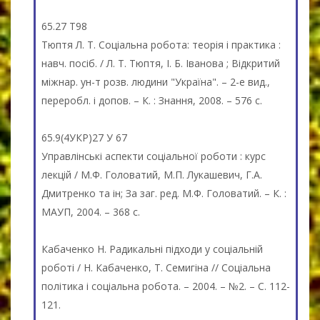
65.27 Т98
Тюптя Л. Т. Соціальна робота: теорія і практика :
навч. посіб. / Л. Т. Тюптя, І. Б. Іванова ; Відкритий
міжнар. ун-т розв. людини "Україна". – 2-е вид.,
переробл. і допов. – К. : Знання, 2008. – 576 с.
65.9(4УКР)27 У 67
Управлінські аспекти соціальної роботи : курс
лекцій / М.Ф. Головатий, М.П. Лукашевич, Г.А.
Дмитренко та ін; За заг. ред. М.Ф. Головатий. – К. :
МАУП, 2004. – 368 с.
Кабаченко Н. Радикальні підходи у соціальній
роботі / Н. Кабаченко, Т. Семигіна // Соціальна
політика і соціальна робота. – 2004. – №2. – С. 112-
121.