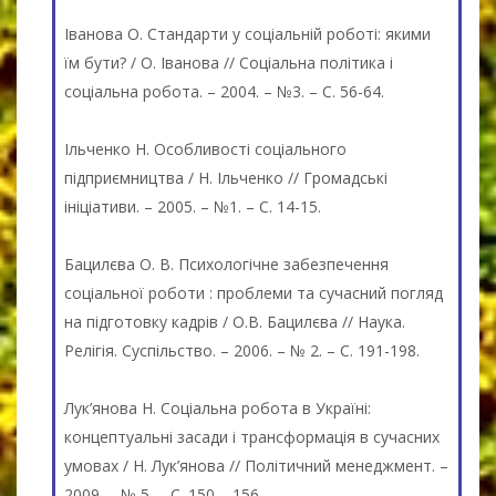
Іванова О. Стандарти у соціальній роботі: якими
їм бути? / О. Іванова // Соціальна політика і
соціальна робота. – 2004. – №3. – С. 56-64.
Ільченко Н. Особливості соціального
підприємництва / Н. Ільченко // Громадські
ініціативи. – 2005. – №1. – С. 14-15.
Бацилєва О. В. Психологічне забезпечення
соціальної роботи : проблеми та сучасний погляд
на підготовку кадрів / О.В. Бацилєва // Наука.
Релігія. Суспільство. – 2006. – № 2. – С. 191-198.
Лук’янова Н. Соціальна робота в Україні:
концептуальні засади і трансформація в сучасних
умовах / Н. Лук’янова // Політичний менеджмент. –
2009. – № 5. – С. 150 – 156.