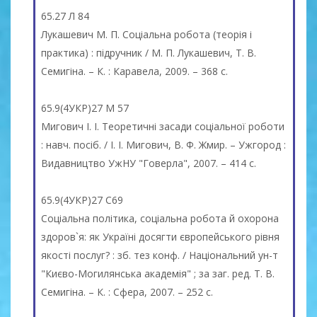
65.27 Л 84
Лукашевич М. П. Соціальна робота (теорія і
практика) : підручник / М. П. Лукашевич, Т. В.
Семигіна. – К. : Каравела, 2009. – 368 с.
65.9(4УКР)27 М 57
Мигович І. І. Теоретичні засади соціальної роботи
: навч. посіб. / І. І. Мигович, В. Ф. Жмир. – Ужгород :
Видавництво УжНУ "Говерла", 2007. – 414 с.
65.9(4УКР)27 С69
Соціальна політика, соціальна робота й охорона
здоров`я: як Україні досягти європейського рівня
якості послуг? : зб. тез конф. / Національний ун-т
"Києво-Могилянська академія" ; за заг. ред. Т. В.
Семигіна. – К. : Сфера, 2007. – 252 с.