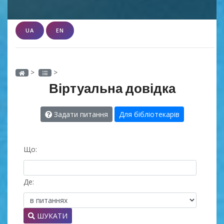
UA
EN
>
>
Віртуальна довідка
Задати питання
Для бібліотекарів
Що:
Де:
ШУКАТИ