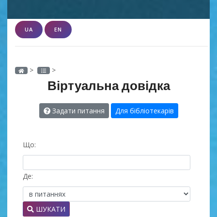
UA
EN
>
>
Віртуальна довідка
Задати питання
Для бібліотекарів
Що:
Де:
ШУКАТИ