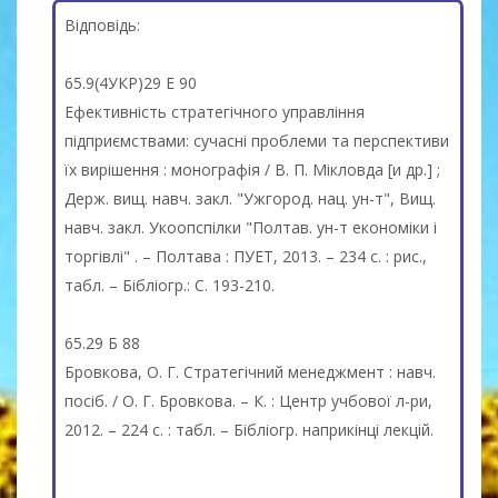
Відповідь:
65.9(4УКР)29 Е 90
Ефективність стратегічного управління
підприємствами: сучасні проблеми та перспективи
їх вирішення : монографія / В. П. Мікловда [и др.] ;
Держ. вищ. навч. закл. "Ужгород. нац. ун-т", Вищ.
навч. закл. Укоопспілки "Полтав. ун-т економіки і
торгівлі" . – Полтава : ПУЕТ, 2013. – 234 с. : рис.,
табл. – Бібліогр.: С. 193-210.
65.29 Б 88
Бровкова, О. Г. Стратегічний менеджмент : навч.
посіб. / О. Г. Бровкова. – К. : Центр учбової л-ри,
2012. – 224 с. : табл. – Бібліогр. наприкінці лекцій.