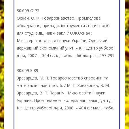
30.609 О-75
Оснач, О. Ф. Товарознавство. Промислове
обладнання, прилади, інструменти : навч. посіб.
для студ. вищ. навч. закл. / О.Ф.Оснач ;
Міністерство освіти і науки України, Одеський
державний економічний ун-т. – К. : Центр учбової
л-ри, 2007. – 304 с. : іл, табл. – бібліогр.: с. 297-299.
30.609 З 89
Зрезарцев, М. П. Товарознавство сировини та
матеріалів : навч. посіб. / М. П. Зрезарцев, В. М.
Зрезарцев, В. П. Параніч ; М-во освіти і науки
України, Пром.-економ. коледж нац. авіац. ун-ту. –
К. : Центр учбової л-ри, 2008. – 404 с. : мал., табл.