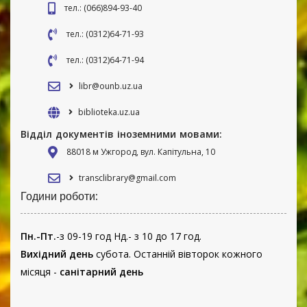
тел.: (066)894-93-40
тел.: (0312)64-71-93
тел.: (0312)64-71-94
libr@ounb.uz.ua
biblioteka.uz.ua
Відділ документів іноземними мовами:
88018 м Ужгород, вул. Капітульна, 10
transclibrary@gmail.com
Години роботи:
Пн.-Пт.
-з 09-19 год Нд.- з 10 до 17 год.
Вихідний день
субота. Останній вівторок кожного
місяця -
санітарний день