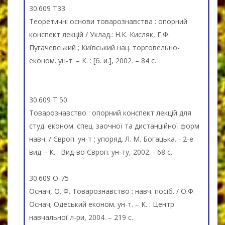
30.609 Т33
Теоретичні основи товарознавства : опорний
конспект лекцій / Уклад.: Н.К. Кисляк, Г.Ф.
Пугачевський ; Київський нац. торговельно-
економ. ун-т. – К. : [б. и.], 2002. – 84 с.
30.609 Т 50
Товарознавство : опорний конспект лекцій для
студ. економ. спец. заочної та дистанційної форм
навч. / Європ. ун-т ; упоряд. Л. М. Богацька. - 2-е
вид. - К. : Вид-во Європ. ун-ту, 2002. - 68 с.
30.609 О-75
Оснач, О. Ф. Товарознавство : навч. посіб. / О.Ф.
Оснач; Одеський економ. ун-т. – К. : Центр
навчальної л-ри, 2004. – 219 с.