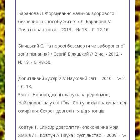
Баранова Л. Формування навичок здорового і
безпечного способу життя / Л. Баранова //
Початкова освіта. - 2013. - № 13. - C. 12-16.
Біляцький С. На порозі безсмертя чи забороненої
зони пізнання? / Сергій Біляцький // Віче. - 2012. -
№ 19. - C. 48-50.
Допитливий кур’єр 2 // Науковий світ. - 2010. - № 2.
- C. 13.
Зміст.: Новороджені плачуть на рідній мові;
Найздоровіша у світі їжа; Сон у вихідні захищає від
ожиріння; Секрет довголіття від японців.
Ковтун Г. Еліксир довголіття- споконвічна мрія
хіміків / Г. Ковтун // Наука і суспільство. - 2009. - №