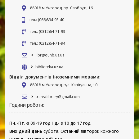
88018 м Ужгород, пр. Свободи, 16
тел.: (066)894-93-40
тел.: (0312)64-71-93
тел.: (0312)64-71-94
libr@ounb.uz.ua
biblioteka.uz.ua
Відділ документів іноземними мовами:
88018 м Ужгород, вул. Капітульна, 10
transclibrary@gmail.com
Години роботи:
Пн.-Пт.
-з 09-19 год Нд.- з 10 до 17 год.
Вихідний день
субота. Останній вівторок кожного