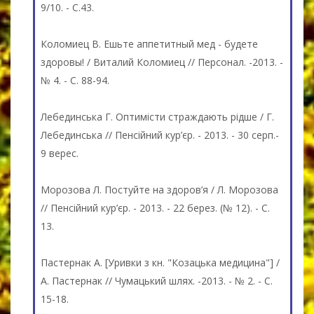
9/10. - С.43.
Коломиец В. Ешьте аппетитный мед - будете
здоровы! / Виталий Коломиец // Персонал. -2013. -
№ 4. - C. 88-94.
Лебединська Г. Оптимісти страждають рідше / Г.
Лебединська // Пенсійний кур’єр. - 2013. - 30 серп.-
9 верес.
Морозова Л. Постуйте на здоров’я / Л. Морозова
// Пенсійний кур’єр. - 2013. - 22 берез. (№ 12). - C.
13.
Пастернак А. [Уривки з кн. "Козацька медицина"] /
А. Пастернак // Чумацький шлях. -2013. - № 2. - C.
15-18.