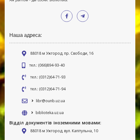
Наша адреса:
88018 м Ужгород, пр. Свободи, 16
тел.: (066)894-93-40
тел.: (0312)64-71-93
тел.: (0312)64-71-94
libr@ounb.uz.ua
biblioteka.uz.ua
Відділ документів іноземними мовами:
88018 м Ужгород, вул. Капітульна, 10