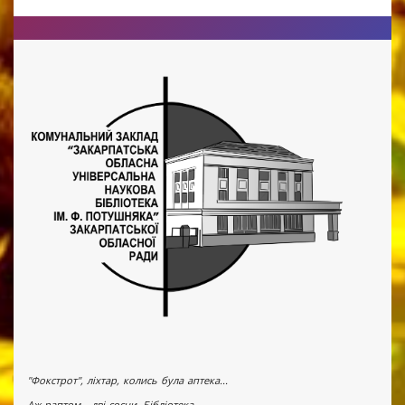
"Фокстрот", ліхтар, колись була аптека...
Аж раптом - дві сосни. Бібліотека.