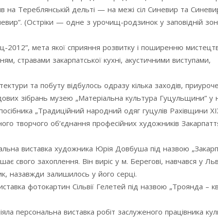
в на Тереблянській дельті — на межі сіл Синевир та Синеви
евир”. (Остріки — одне з урочищ-родзинок у заповідній зоні 
ц-2012”, мета якої сприяння розвитку і поширенню мистецтв
ням, стравами закарпатської кухні, акустичними виступами,
тектури та побуту відбулось одразу кілька заходів, приуроч
ондових зібрань музею „Матеріальна культура Гуцульщини” у
посібника „Традиційний народний одяг гуцулів Рахівщини ХІ
сного творчого об’єднання професійних художників Закарпатт
ональна виставка художника Юрія Довбуша під назвою „Закар
ає свого захоплення. Він виріс у м. Берегові, навчався у Льв
ик, назавжди залишилось у його серці.
иставка фотокартин Сільвії Гелетей під назвою „Троянда – кві
 діяла персональна виставка робіт заслуженого працівника ку