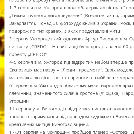
1-7 серпня в м. Ужгород в холі облдержадміністрації п
„Тижня грудного вигодовування” (Всесвітня акція, спрям
Закарпаття). Понад 30 фотохудожників з України, Росії,
подорож по тих країнах, з яких представлені митці.
3 серпня Ужгородський художник Артур Тиводар в м. Од
виставку „CREDO” . На виставці було представлено 60 ро
проекту „CREDO”.
4-5 серпня в м. Ужгород під відкритим небом вперше пр
Експозиція має назву – „Люди і предмети”. Своїх моде
матеріальною цінністю, що приносить найбільше морал
6 серпня в м. Ужгород в обласному музеї народної архіт
племінниці знаменитого силача Кротона (Фірцака). Народи
Угорщині.
11 серпня у м. Виноградів відкрилася виставка новост
творчого спрямування під проводом художника Вячеслав
креативних митців Виноградівщини.
17-31 серпня на Міжгірщині пройшов пленер «Остріки. 