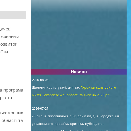
ачеві
ержавними
розвиток
їни.
Новини
2026-08-06
Шановні користувачі, для вас
"Хроніка культурного
на програма
життя Закарпатської області за липень 2026 р."
.
рів та
2026-07-27
рськомовних
28 липня виповнилося б 80 років від дня народження
 області та
українського прозаїка, критика, публіциста,