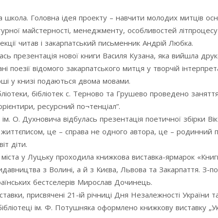
 школа. Головна ідея проекту – навчити молодих митців осн
ратурної майстерності, менеджменту, особливостей літпроцесу
екції читав і закарпатський письменник Андрій Любка.
лась презентація нової книги Василя Кузана, яка вийшла дру
ані поезії відомого закарпатського митця у творчій інтерпрет
рші у книзі подаються двома мовами.
ібліотеки, бібліотек с. Терново та Грушево проведено занятт
 орієнтири, ресурсний по¬тенціал”.
і ім. О. Духновича відбулась презентація поетичної збірки Ві
 життєписом, це – справа не одного автора, це – родинний п
іт діти.
 міста у Луцьку проходила книжкова виставка-ярмарок «Книг
идавництва з Волині, а й з Києва, Львова та Закарпаття. З-п
раїнських бестселерів Мирослав Дочинець.
иставки, присвячені 21-ій річниці Дня Незалежності України т
бібліотеці ім. Ф. Потушняка оформлено книжкову виставку „Ук