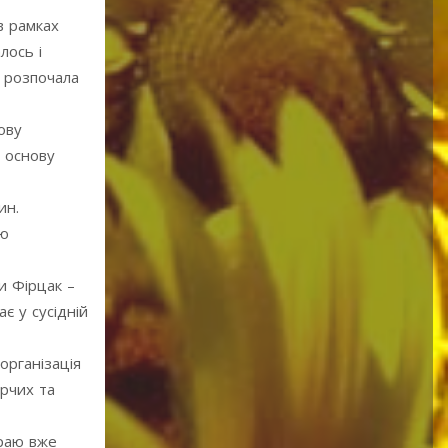
в рамках
лось і
а розпочала
ову
ь основу
ин.
ою
и Фірцак –
є у сусідній
організація
рчих та
краю вже