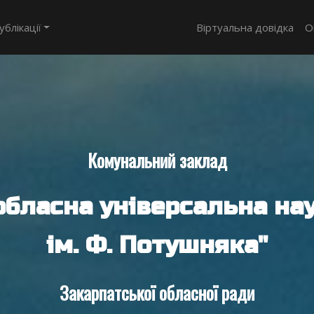
ублікації
Віртуальна довідка
О
Комунальний заклад
обласна універсальна нау
ім. Ф. Потушняка"
Закарпатської обласної ради