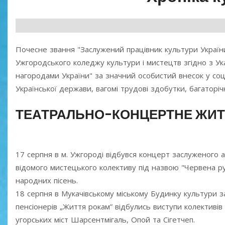
Почесне звання "Заслужений працівник культури Україн
Ужгородського коледжу культури і мистецтв згідно з 
нагородами України" за значний особистий внесок у соц
Української держави, вагомі трудові здобутки, багаторіч
ТЕАТРАЛЬНО-КОНЦЕРТНЕ ЖИ
17 серпня в м. Ужгороді відбувся концерт заслуженого 
відомого мистецького колективу під назвою "Червена ру
народних пісень.
18 серпня в Мукачівському міському Будинку культури за 
пенсіонерів „Життя рокам” відбулись виступи колективів 
угорських міст Шарсентмігаль, Опой та Сігетчеп.