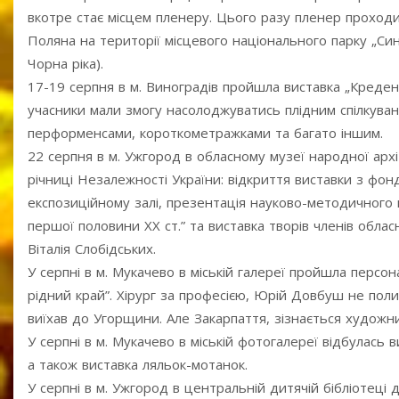
вкотре стає місцем пленеру. Цього разу пленер проходи
Поляна на території місцевого національного парку „Син
Чорна ріка).
17-19 серпня в м. Виноградів пройшла виставка „Креден
учасники мали змогу насолоджуватись плідним спілкуван
перформенсами, короткометражками та багато іншим.
22 серпня в м. Ужгород в обласному музеї народної архі
річниці Незалежності України: відкриття виставки з ф
експозиційному залі, презентація науково-методичного 
першої половини ХХ ст.” та виставка творів членів обла
Віталія Слобідських.
У серпні в м. Мукачево в міській галереї пройшла перс
рідний край”. Хірург за професією, Юрій Довбуш не полиш
виїхав до Угорщини. Але Закарпаття, зізнається художн
У серпні в м. Мукачево в міській фотогалереї відбулась в
а також виставка ляльок-мотанок.
У серпні в м. Ужгород в центральній дитячій бібліотеці