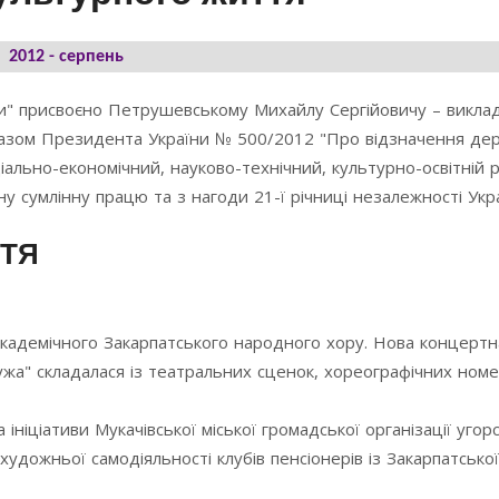
2012 - серпень
и" присвоєно Петрушевському Михайлу Сергійовичу – виклад
Указом Президента України № 500/2012 "Про відзначення д
іально-економічний, науково-технічний, культурно-освітній 
ну сумлінну працю та з нагоди 21-ї річниці незалежності Укра
ТТЯ
академічного Закарпатського народного хору. Нова концерт
жа" складалася із театральних сценок, хореографічних номе
ініціативи Мукачівської міської громадської організації уго
художньої самодіяльності клубів пенсіонерів із Закарпатської