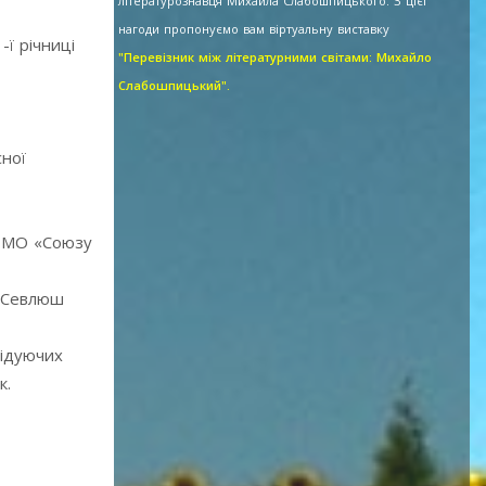
літературознавця Михайла Слабошпицького. З цієї
нагоди пропонуємо вам віртуальну виставку
ї річниці
"Перевізник між літературними світами: Михайло
Слабошпицький".
сної
н» МО «Союзу
а Севлюш
відуючих
к.