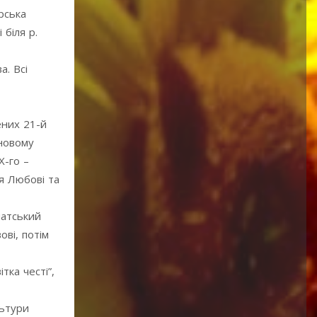
рська
біля р.
а. Всі
ених 21-й
 новому
Х-го –
я Любові та
патський
ові, потім
тка честі”,
льтури