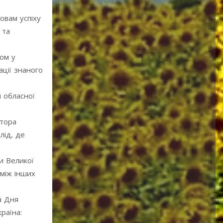
овам успіху
 та
ком у
ації знаного
я обласної
ктора
лід, де
и Великої
оміж інших
а Дня
раїна: