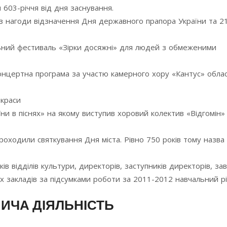
 603-річчя від дня заснування.
з нагоди відзначення Дня державного прапора України та 21-
льний фестиваль «Зірки досяжні» для людей з обмеженими
онцертна програма за участю камерного хору «Кантус» обла
 краси
аїни в піснях» на якому виступив хоровий колектив «Відгомі
проходили святкування Дня міста. Рівно 750 років тому назв
в відділів культури, директорів, заступників директорів, за
х закладів за підсумками роботи за 2011-2012 навчальний рі
НИЧА ДІЯЛЬНІСТЬ