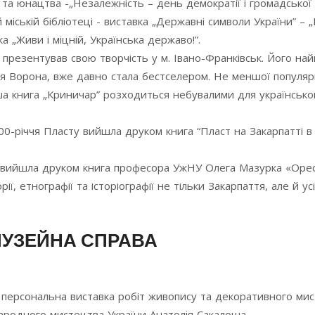
ей та юнацтва -„Незалежність – день демократії і громадської
й міській бібліотеці - виставка „Державні символи України” – 
а „Живи і міцній, Українська державо!”.
резентував свою творчість у м. Івано-Франківськ. Його най
ндрія Ворона, вже давно стала бестселером. Не меншої популяр
іша книга „Криничар” розходиться небувалими для українсько
00-річчя Пласту вийшла друком книга “Пласт на Закарпатті в
а» вийшла друком книга професора УжНУ Олега Мазурка «Оре
ії, етнографії та історіографії не тільки Закарпаття, але й усі
МУЗЕЙНА СПРАВА
ася персональна виставка робіт живопису та декоративного ми
народного мистецтва України Анатолія Сакалоша.