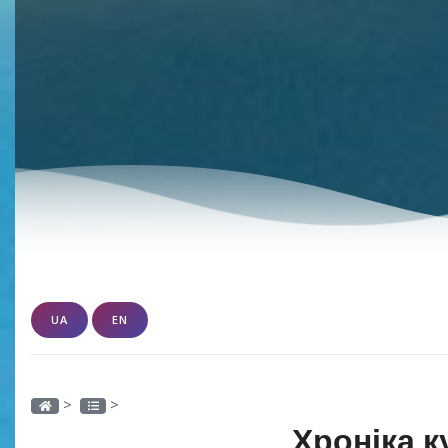
UA
EN
>
>
Хроніка к