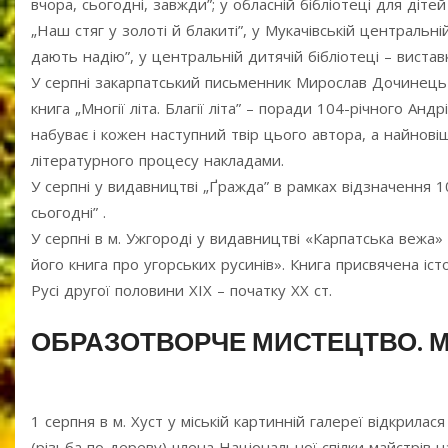
вчора, сьогодні, завжди”; у обласній бібліотеці для діт
„Наш стяг у золоті й блакиті”, у Мукачівській центральні
дають надію”, у центральній дитячій бібліотеці – виставк
У серпні закарпатський письменник Мирослав Дочинець п
книга „Многії літа. Благії літа” – поради 104-річного А
набуває і кожен наступний твір цього автора, а найнов
літературного процесу накладами.
У серпні у видавництві „Ґражда” в рамках відзначення 1
сьогодні” .
У серпні в м. Ужгороді у видавництві «Карпатська веж
його книга про угорських русинів». Книга присвячена істор
Русі другої половини XIX – початку XX ст.
ОБРАЗОТВОРЧЕ МИСТЕЦТВО. 
1 серпня в м. Хуст у міській картинній галереї відкрил
(різьба по дереву) члена Національної спілки майстрів 