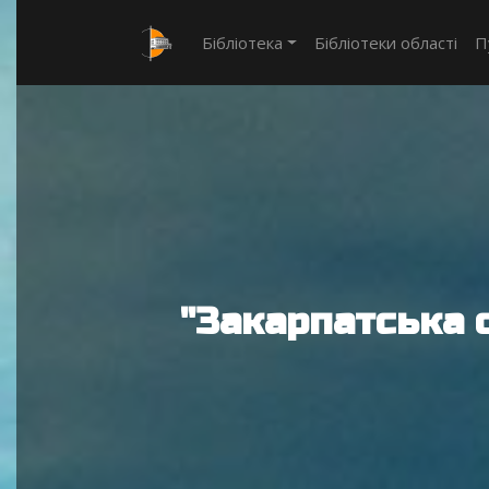
Бібліотека
Бібліотеки області
П
"Закарпатська 