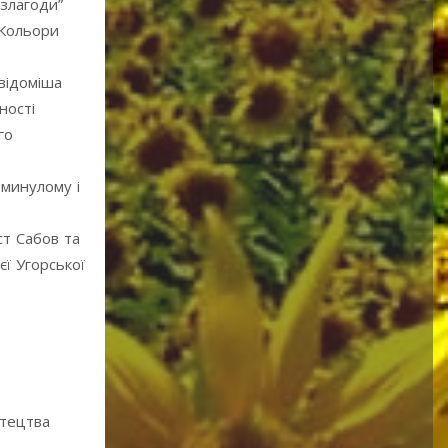
 злагоди”
„Кольори
відоміша
ності
го
 минулому і
ст Сабов та
єї Угорської
стецтва