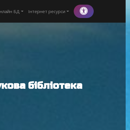
нлайн БД
Інтернет ресурси
кова бібліотека