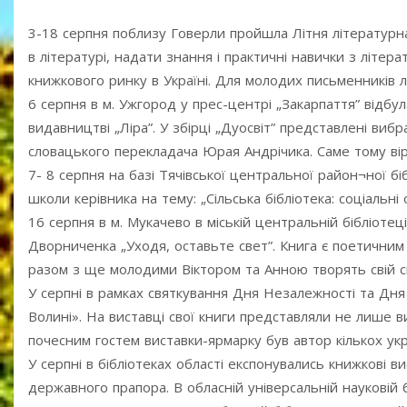
3-18 серпня поблизу Говерли пройшла Літня літературна
в літературі, надати знання і практичні навички з літе
книжкового ринку в Україні. Для молодих письменників л
6 серпня в м. Ужгород у прес-центрі „Закарпаття” відбу
видавництві „Ліра”. У збірці „Дуосвіт” представлені вибр
словацького перекладача Юрая Андрічика. Саме тому ві
7- 8 серпня на базі Тячівської центральної район¬ної б
школи керівника на тему: „Сільська бібліотека: соціальні
16 серпня в м. Мукачево в міській центральній бібліотец
Дворниченка „Уходя, оставьте свет”. Книга є поетичним
разом з ще молодими Віктором та Анною творять свій св
У серпні в рамках святкування Дня Незалежності та Дня
Волині». На виставці свої книги представляли не лише в
почесним гостем виставки-ярмарку був автор кількох ук
У серпні в бібліотеках області експонувались книжкові в
державного прапора. В обласній універсальній науковій 