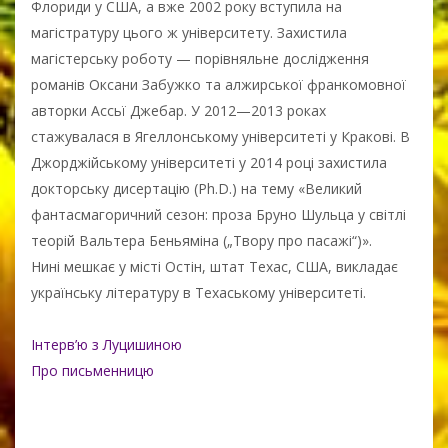
Флориди у США, а вже 2002 року вступила на
магістратуру цього ж університету. Захистила
магістерську роботу — порівняльне дослідження
романів Оксани Забужко та алжирської франкомовної
авторки Ассьї Джебар. У 2012—2013 роках
стажувалася в Ягеллонському університеті у Кракові. В
Джорджійському університеті у 2014 році захистила
докторську дисертацію (Ph.D.) на тему «Великий
фантасмагоричний сезон: проза Бруно Шульца у світлі
теорій Вальтера Беньяміна („Твору про пасажі“)».
Нині мешкає у місті Остін, штат Техас, США, викладає
українську літературу в Техаському університеті.
Інтерв’ю з Луцишиною
Про письменницю