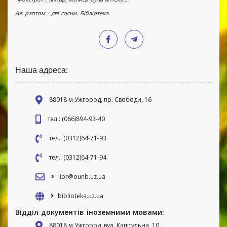
Аж раптом - дві сосни. Бібліотека.
Наша адреса:
88018 м Ужгород, пр. Свободи, 16
тел.: (066)894-93-40
тел.: (0312)64-71-93
тел.: (0312)64-71-94
libr@ounb.uz.ua
biblioteka.uz.ua
Відділ документів іноземними мовами:
88018 м Ужгород, вул. Капітульна, 10