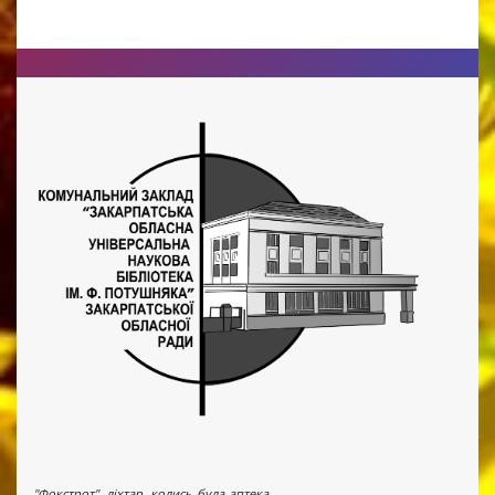
"Фокстрот", ліхтар, колись була аптека...