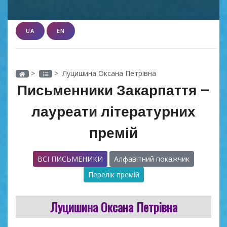
UA
EN
>
> Луцишина Оксана Петрівна
Письменники Закарпаття –
лауреати літературних
премій
ВСІ ПИСЬМЕНИКИ
Алфавітний покажчик
Перелік премій
Луцишина Оксана Петрівна