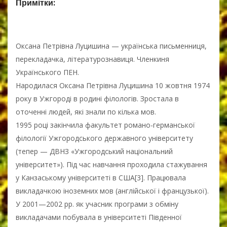
Примітки:
Оксана Петрівна Луцишина — українська письменниця,
перекладачка, літературознавиця. Членкиня
Українського ПЕН.
Народилася Оксана Петрівна Луцишина 10 жовтня 1974
року в Ужгороді в родині філологів. Зростала в
оточенні людей, які знали по кілька мов.
1995 році закінчила факультет романо-германської
філології Ужгородського державного університету
(тепер — ДВНЗ «Ужгородський національний
університет»). Під час навчання проходила стажування
у Канзаському університеті в США[3]. Працювала
викладачкою іноземних мов (англійської і французької).
У 2001—2002 рр. як учасник програми з обміну
викладачами побувала в університеті Південної