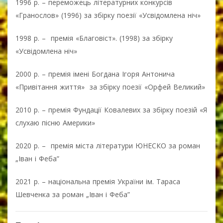
1996 р. – переможець літературних конкурсів
«Гранослов» (1996) за збірку поезії «Усвідомлена ніч»
1998 р. – премія «Благовіст». (1998) за збірку
«Усвідомлена ніч»
2000 р. – премія імені Богдана Ігоря Антонича
«Привітання життя» за збірку поезії «Орфей Великий»
2010 р. – премія Фундації Ковалевих за збірку поезій «Я
слухаю пісню Америки»
2020 р. – премія міста літератури ЮНЕСКО за роман
„Іван і Феба”
2021 р. – національна премія України ім. Тараса
Шевченка за роман „Іван і Феба”