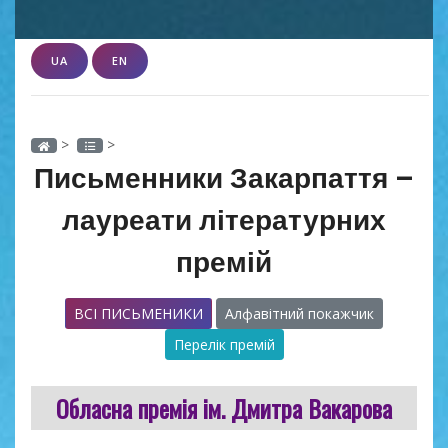
UA
EN
>
>
Письменники Закарпаття –
лауреати літературних
премій
ВСІ ПИСЬМЕНИКИ
Алфавітний покажчик
Перелік премій
Обласна премія ім. Дмитра Вакарова