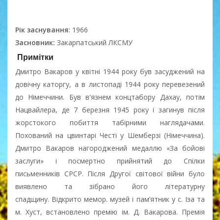
Рік заснування:
1966
Засновник:
Закарпатський ЛКСМУ
Примітки
Дмитро Вакаров у квітні 1944 року був засуджений на
довічну каторгу, а в листопаді 1944 року перевезений
до Німеччини. Був в'язнем концтабору Дахау, потім
Нацвайлера, де 7 березня 1945 року і загинув після
жорстокого побиття табірними наглядачами.
Похований на цвинтарі Честі у Шемберзі (Німеччина).
Дмитро Вакаров нагороджений медаллю «За бойові
заслуги» і посмертно прийнятий до Спілки
письменників СРСР. Після Другої світової війни було
виявлено та зібрано його літературну
спадщину. Відкрито мемор. музей і пам’ятник у с. Іза та
м. Хуст, встановлено премію ім. Д. Вакарова. Премія