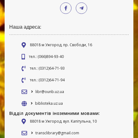
Наша адреса:
88018 м Ужгород, пр. Свободи, 16
тел.: (066)894-93-40
тел.: (0312)64-71-93
тел.: (0312)64-71-94
libr@ounb.uz.ua
biblioteka.uz.ua
Відділ документів іноземними мовами:
88018 м Ужгород, вул. Капітульна, 10
transclibrary@gmail.com