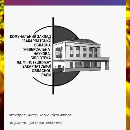
"Фокстрот", ліхтар, колись була аптека...
Аж раптом - дві сосни. Бібліотека.