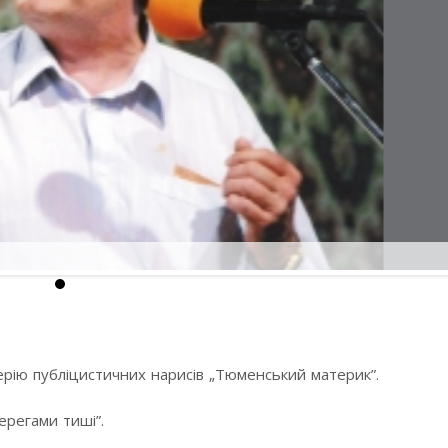
 серію публіцистичних нарисів „Тюменський материк”.
ерегами тиші”.