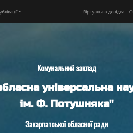
ублікації
Віртуальна довідка
О
Комунальний заклад
обласна універсальна нау
ім. Ф. Потушняка"
Закарпатської обласної ради