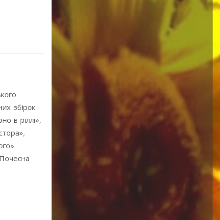
ького
них збірок
о в ріллі»,
стора»,
ого».
„Почесна