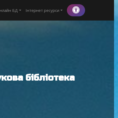
нлайн БД
Інтернет ресурси
кова бібліотека