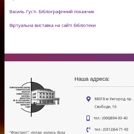
Василь Густі. Бібліографічний покажчик
Віртуальна виставка на сайті бібліотеки
Наша адреса:
88018 м Ужгород, пр.
Свободи, 16
тел.: (066)894-93-40
тел.: (0312)64-71-93
"Фокстрот", ліхтар, колись була