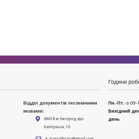
Години роб
Відділ документів іноземними
Пн.-Пт.
-з 09-
мовами:
Вихідний де
день
88018 м Ужгород, вул.
Капітульна, 10
transclibrary@gmail.com