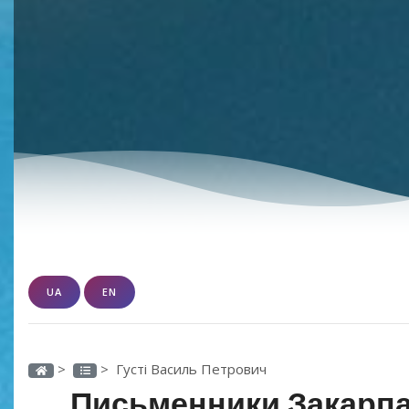
UA
EN
>
> Густі Василь Петрович
Письменники Закарпа