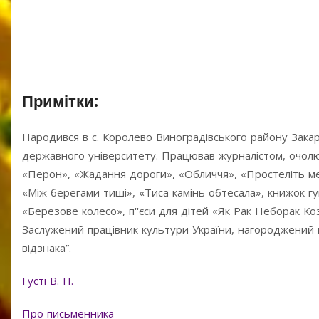
Примітки:
Народився в с. Королево Виноградівського району Закар
державного університету. Працював журналістом, очолю
«Перон», «Жадання дороги», «Обличчя», «Простеліть мені
«Між берегами тиші», «Тиса камінь обтесала», книжок гу
«Березове колесо», п''єси для дітей «Як Рак Неборак К
Заслужений працівник культури України, нагороджений 
відзнака”.
Густі В. П.
Про письменника