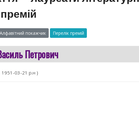
премій
Алфавітний покажчик
Перелік премій
 Василь Петрович
( 1951-03-21 р.н )