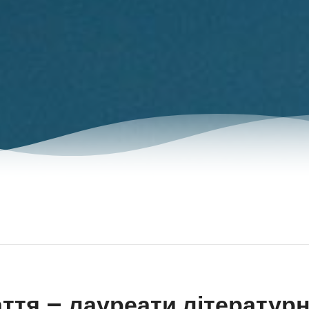
ття – лауреати літератур