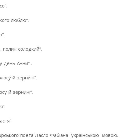
со”.
 кого люблю”.
ю”.
, полин солодкий”.
 у день Анни” .
лосу й зернині”.
осу й зернині”.
я”.
астя”
угорського поета Ласло Фабіана українською мовою.