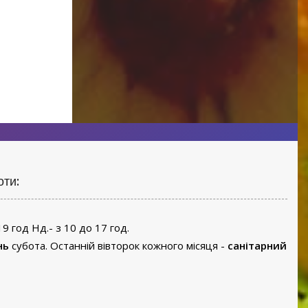
оти:
19 год Нд.- з 10 до 17 год.
нь
субота. Останній вівторок кожного місяця -
санітарний