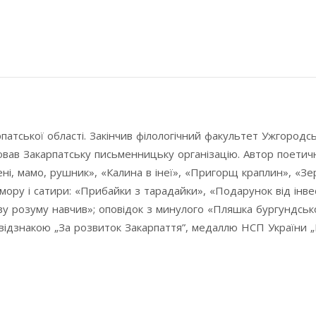
патської області. Закінчив філологічний факультет Ужгородс
вав Закарпатську письменницьку організацію. Автор поетич
, мамо, рушник», «Калина в інеї», «Пригорщ краплин», «Зерн
мору і сатири: «Прибайки з тарадайки», «Подарунок від інве
озу розуму навчив»; оповідок з минулого «Пляшка бургундськ
відзнакою „За розвиток Закарпаття”, медаллю НСП України 