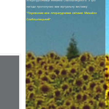
літературознавця Михайла Слабошпицького. З цієї
нагоди пропонуємо вам віртуальну виставку
"Перевізник між літературними світами: Михайло
Слабошпицький".