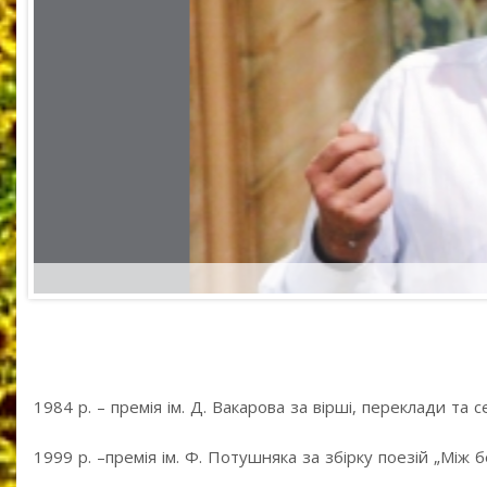
1984 р. – премія ім. Д. Вакарова за вірші, переклади та
1999 р. –премія ім. Ф. Потушняка за збірку поезій „Між б