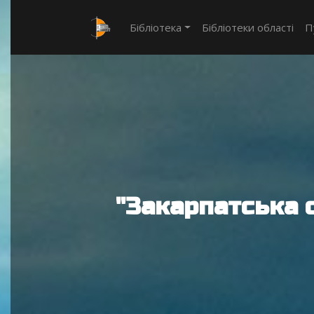
Бібліотека
Бібліотеки області
П
"Закарпатська 