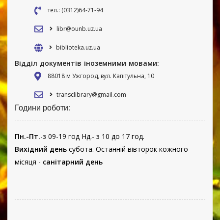
тел.: (0312)64-71-94
libr@ounb.uz.ua
biblioteka.uz.ua
Відділ документів іноземними мовами:
88018 м Ужгород, вул. Капітульна, 10
transclibrary@gmail.com
Години роботи:
Пн.-Пт.
-з 09-19 год Нд.- з 10 до 17 год.
Вихідний день
субота. Останній вівторок кожного
місяця -
санітарний день