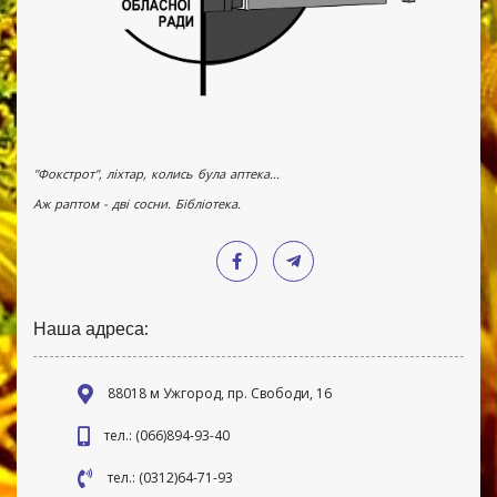
"Фокстрот", ліхтар, колись була аптека...
Аж раптом - дві сосни. Бібліотека.
Наша адреса:
88018 м Ужгород, пр. Свободи, 16
тел.: (066)894-93-40
тел.: (0312)64-71-93