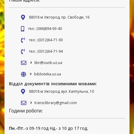
88018 м Ужгород, пр. Свободи, 16
тел.: (066)894-93-40
тел.: (0312)64-71-93
тел.: (0312)64-71-94
libr@ounb.uz.ua
biblioteka.uz.ua
Відділ документів іноземними мовами:
88018 м Ужгород, вул. Капітульна, 10
transclibrary@gmail.com
Години роботи:
Пн.-Пт.
-з 09-19 год Нд.- з 10 до 17 год.