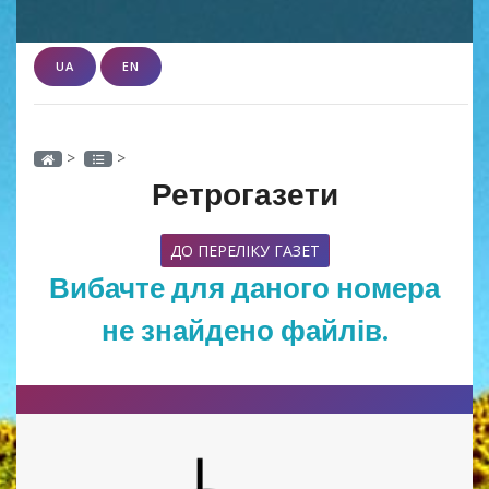
UA
EN
>
>
Ретрогазети
ДО ПЕРЕЛІКУ ГАЗЕТ
Вибачте для даного номера
не знайдено файлів.