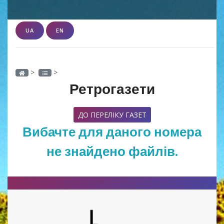
UA
EN
>
>
Ретрогазети
ДО ПЕРЕЛІКУ ГАЗЕТ
Вибачте для даного номера
не знайдено файлів.