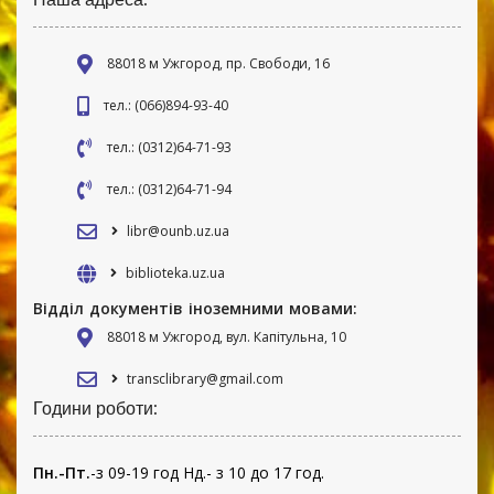
88018 м Ужгород, пр. Свободи, 16
тел.: (066)894-93-40
тел.: (0312)64-71-93
тел.: (0312)64-71-94
libr@ounb.uz.ua
biblioteka.uz.ua
Відділ документів іноземними мовами:
88018 м Ужгород, вул. Капітульна, 10
transclibrary@gmail.com
Години роботи:
Пн.-Пт.
-з 09-19 год Нд.- з 10 до 17 год.