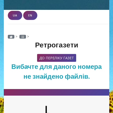
UA
EN
>
>
Ретрогазети
ДО ПЕРЕЛІКУ ГАЗЕТ
Вибачте для даного номера
не знайдено файлів.