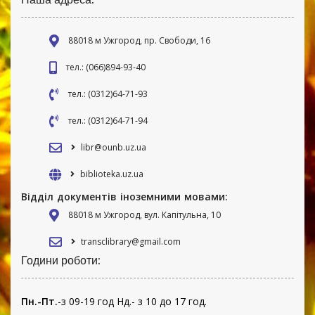
88018 м Ужгород, пр. Свободи, 16
тел.: (066)894-93-40
тел.: (0312)64-71-93
тел.: (0312)64-71-94
libr@ounb.uz.ua
biblioteka.uz.ua
Відділ документів іноземними мовами:
88018 м Ужгород, вул. Капітульна, 10
transclibrary@gmail.com
Години роботи:
Пн.-Пт.
-з 09-19 год Нд.- з 10 до 17 год.