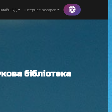
нлайн БД
Інтернет ресурси
кова бібліотека