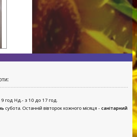
оти:
19 год Нд.- з 10 до 17 год.
нь
субота. Останній вівторок кожного місяця -
санітарний