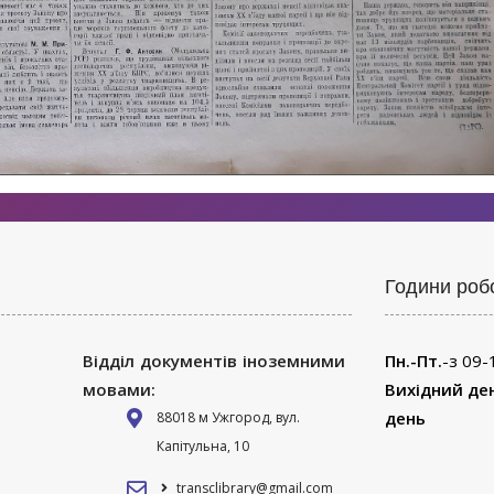
Години роб
Відділ документів іноземними
Пн.-Пт.
-з 09-
мовами:
Вихідний де
день
88018 м Ужгород, вул.
Капітульна, 10
transclibrary@gmail.com