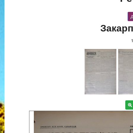
Д
Закарп