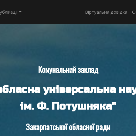
ублікації
Віртуальна довідка
О
Комунальний заклад
обласна універсальна нау
ім. Ф. Потушняка"
Закарпатської обласної ради