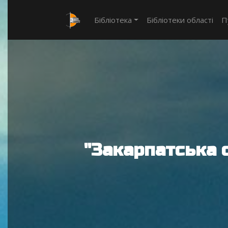
Бібліотека
Бібліотеки області
П
"Закарпатська 