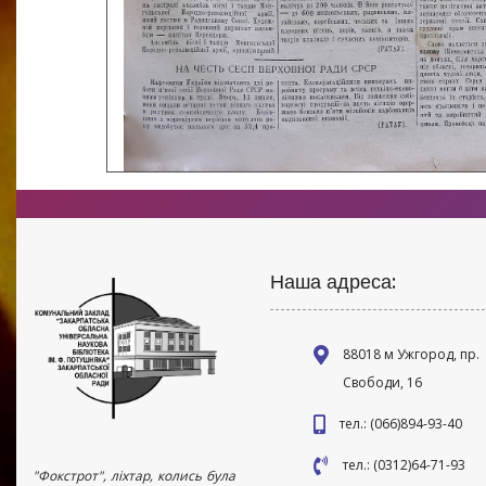
Наша адреса:
88018 м Ужгород, пр.
Свободи, 16
тел.: (066)894-93-40
тел.: (0312)64-71-93
"Фокстрот", ліхтар, колись була