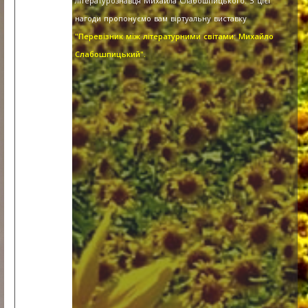
літературознавця Михайла Слабошпицького. З цієї
нагоди пропонуємо вам віртуальну виставку
"Перевізник між літературними світами: Михайло
Слабошпицький".