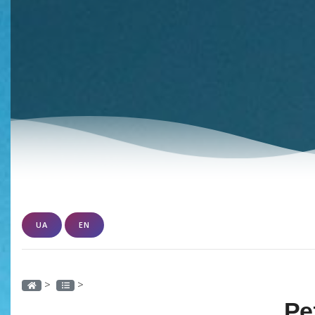
UA
EN
>
>
Ре