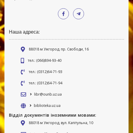
Наша адреса:
88018 м Ужгород, пр. Свободи, 16
тел.: (066)894-93-40
тел.: (0312)64-71-93
тел.: (0312)64-71-94
libr@ounb.uz.ua
biblioteka.uz.ua
Відділ документів іноземними мовами:
88018 м Ужгород, вул. Капітульна, 10