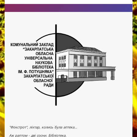
"Фокстрот", ліхтар, колись була аптека...
Аж раптом - дві сосни. Бібліотека.