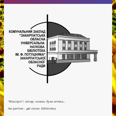
"Фокстрот", ліхтар, колись була аптека...
Аж раптом - дві сосни. Бібліотека.