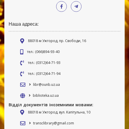
Наша адреса:
88018 м Ужгород, пр. Свободи, 16
тел.: (066)894-93-40
тел.: (0312)64-71-93
тел.: (0312)64-71-94
libr@ounb.uz.ua
biblioteka.uz.ua
Відділ документів іноземними мовами:
88018 м Ужгород, вул. Капітульна, 10
transclibrary@gmail.com