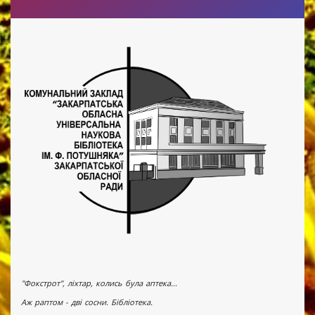
"Фокстрот", ліхтар, колись була аптека...
Аж раптом - дві сосни. Бібліотека.