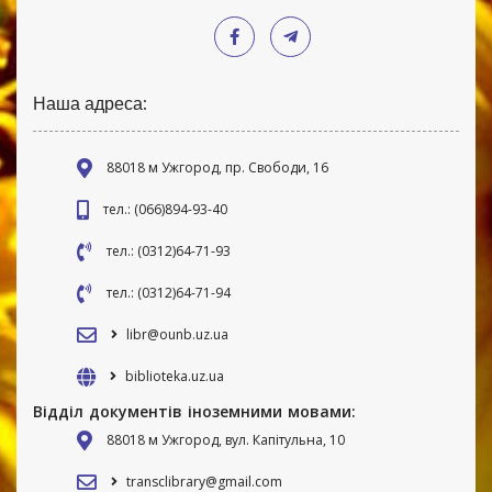
Наша адреса:
88018 м Ужгород, пр. Свободи, 16
тел.: (066)894-93-40
тел.: (0312)64-71-93
тел.: (0312)64-71-94
libr@ounb.uz.ua
biblioteka.uz.ua
Відділ документів іноземними мовами:
88018 м Ужгород, вул. Капітульна, 10
transclibrary@gmail.com