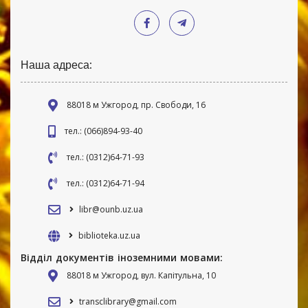
Наша адреса:
88018 м Ужгород, пр. Свободи, 16
тел.: (066)894-93-40
тел.: (0312)64-71-93
тел.: (0312)64-71-94
libr@ounb.uz.ua
biblioteka.uz.ua
Відділ документів іноземними мовами:
88018 м Ужгород, вул. Капітульна, 10
transclibrary@gmail.com