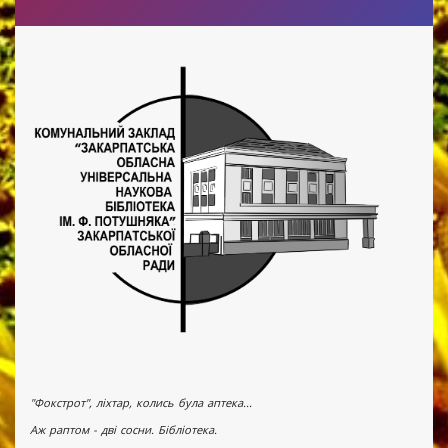
"Фокстрот", ліхтар, колись була аптека...
Аж раптом - дві сосни. Бібліотека.