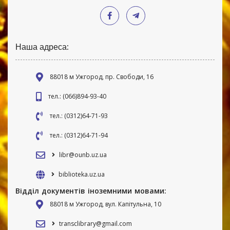
Наша адреса:
88018 м Ужгород, пр. Свободи, 16
тел.: (066)894-93-40
тел.: (0312)64-71-93
тел.: (0312)64-71-94
libr@ounb.uz.ua
biblioteka.uz.ua
Відділ документів іноземними мовами:
88018 м Ужгород, вул. Капітульна, 10
transclibrary@gmail.com