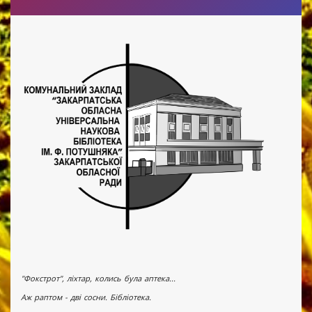
"Фокстрот", ліхтар, колись була аптека...
Аж раптом - дві сосни. Бібліотека.