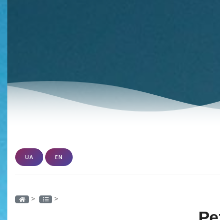
UA
EN
>
>
Ре