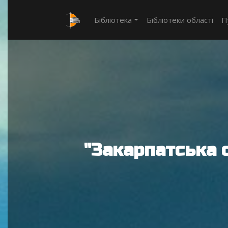
Бібліотека
Бібліотеки області
П
"Закарпатська 