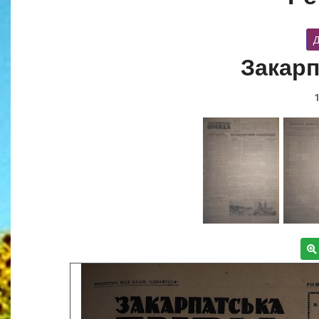
Д
Закарп