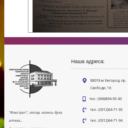
Наша адреса:
88018 м Ужгород, пр.
Свободи, 16
тел.: (066)894-93-40
тел.: (0312)64-71-93
"Фокстрот", ліхтар, колись була
аптека...
тел.: (0312)64-71-94