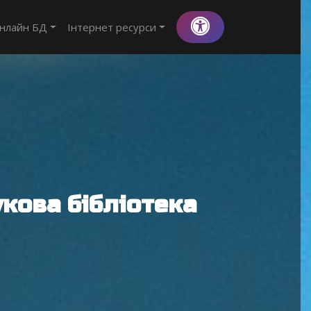
нлайн БД
Інтернет ресурси
кова бібліотека