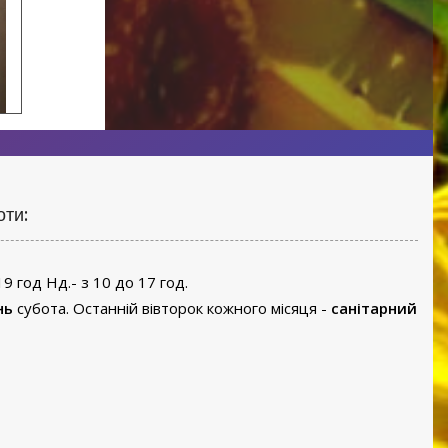
оти:
19 год Нд.- з 10 до 17 год.
нь
субота. Останній вівторок кожного місяця -
санітарний