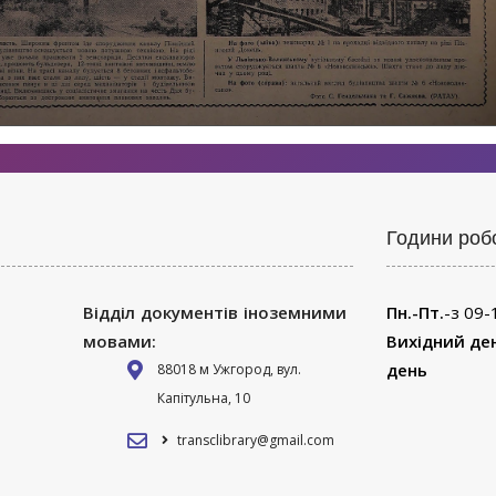
Години роб
Відділ документів іноземними
Пн.-Пт.
-з 09-
мовами:
Вихідний де
день
88018 м Ужгород, вул.
Капітульна, 10
transclibrary@gmail.com