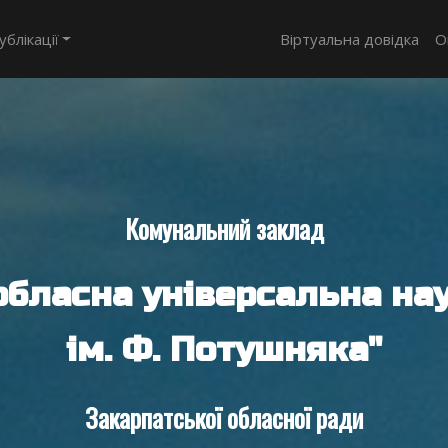
ублікації
Віртуальна довідка
О
Комунальний заклад
обласна універсальна нау
ім. Ф. Потушняка"
Закарпатської обласної ради