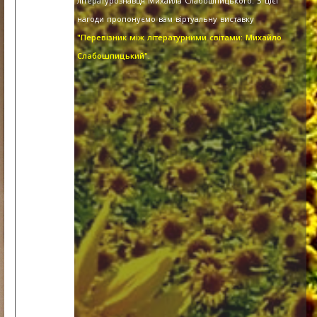
літературознавця Михайла Слабошпицького. З цієї
нагоди пропонуємо вам віртуальну виставку
"Перевізник між літературними світами: Михайло
Слабошпицький".