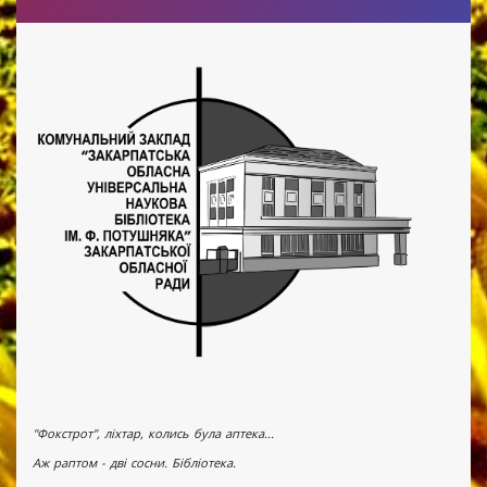
"Фокстрот", ліхтар, колись була аптека...
Аж раптом - дві сосни. Бібліотека.