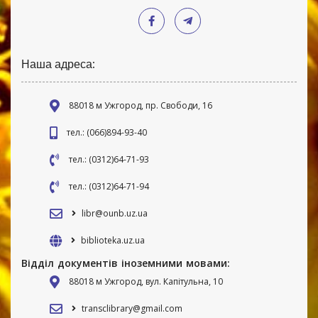
Наша адреса:
88018 м Ужгород, пр. Свободи, 16
тел.: (066)894-93-40
тел.: (0312)64-71-93
тел.: (0312)64-71-94
libr@ounb.uz.ua
biblioteka.uz.ua
Відділ документів іноземними мовами:
88018 м Ужгород, вул. Капітульна, 10
transclibrary@gmail.com