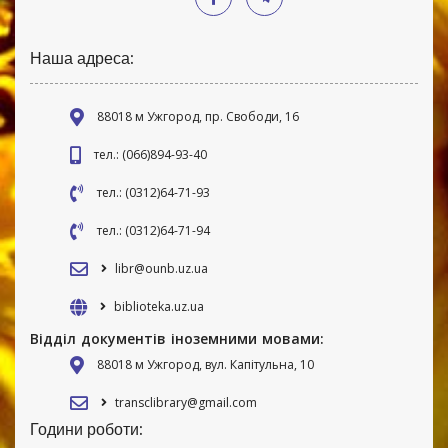
Наша адреса:
88018 м Ужгород, пр. Свободи, 16
тел.: (066)894-93-40
тел.: (0312)64-71-93
тел.: (0312)64-71-94
libr@ounb.uz.ua
biblioteka.uz.ua
Відділ документів іноземними мовами:
88018 м Ужгород, вул. Капітульна, 10
transclibrary@gmail.com
Години роботи: