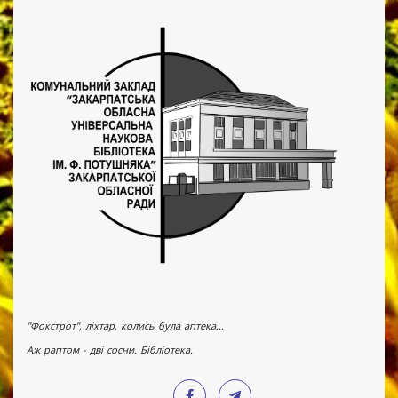
"Фокстрот", ліхтар, колись була аптека...
Аж раптом - дві сосни. Бібліотека.