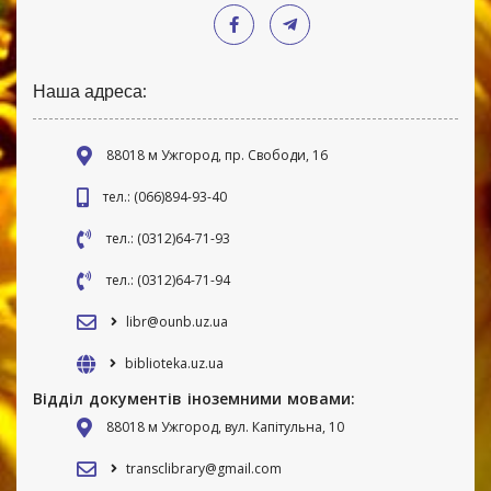
Наша адреса:
88018 м Ужгород, пр. Свободи, 16
тел.: (066)894-93-40
тел.: (0312)64-71-93
тел.: (0312)64-71-94
libr@ounb.uz.ua
biblioteka.uz.ua
Відділ документів іноземними мовами:
88018 м Ужгород, вул. Капітульна, 10
transclibrary@gmail.com