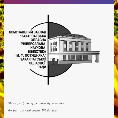
"Фокстрот", ліхтар, колись була аптека...
Аж раптом - дві сосни. Бібліотека.