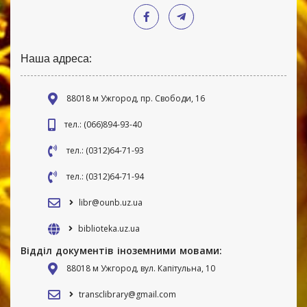
Наша адреса:
88018 м Ужгород, пр. Свободи, 16
тел.: (066)894-93-40
тел.: (0312)64-71-93
тел.: (0312)64-71-94
libr@ounb.uz.ua
biblioteka.uz.ua
Відділ документів іноземними мовами:
88018 м Ужгород, вул. Капітульна, 10
transclibrary@gmail.com