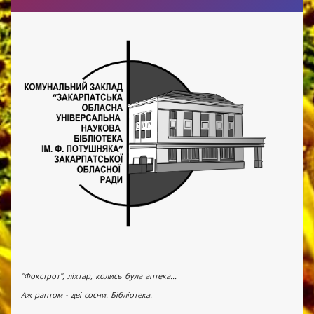
"Фокстрот", ліхтар, колись була аптека...
Аж раптом - дві сосни. Бібліотека.