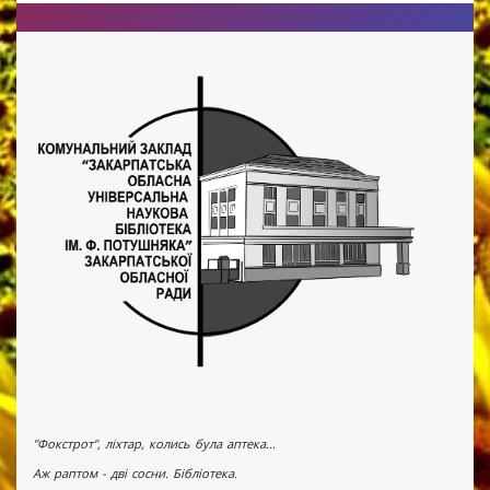
"Фокстрот", ліхтар, колись була аптека...
Аж раптом - дві сосни. Бібліотека.