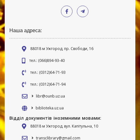
Наша адреса:
88018 м Ужгород, пр. Свободи, 16
тел.: (066)894-93-40
тел.: (0312)64-71-93
тел.: (0312)64-71-94
libr@ounb.uz.ua
biblioteka.uz.ua
Відділ документів іноземними мовами:
88018 м Ужгород, вул. Капітульна, 10
transclibrary@gmail.com