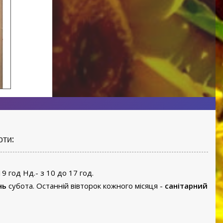
оти:
19 год Нд.- з 10 до 17 год.
нь
субота. Останній вівторок кожного місяця -
санітарний