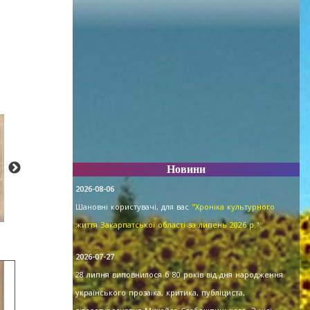
Новини
2026-08-06
Шановні користувачі, для вас
"Хроніка культурного
життя Закарпатської області за липень 2026 р."
.
2026-07-27
28 липня виповнилося б 80 років від дня народження
українського прозаїка, критика, публіциста,