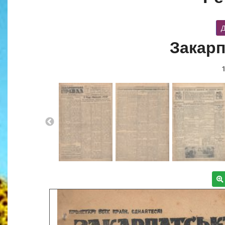
Д
Закарп