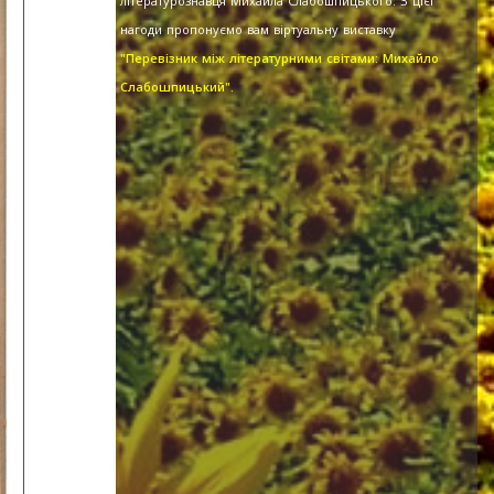
літературознавця Михайла Слабошпицького. З цієї
нагоди пропонуємо вам віртуальну виставку
"Перевізник між літературними світами: Михайло
Слабошпицький".