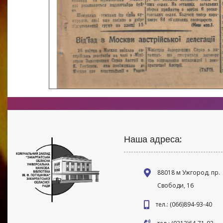
Наша адреса:
88018 м Ужгород, пр.
Свободи, 16
тел.: (066)894-93-40