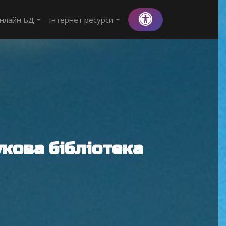
нлайн БД
Інтернет ресурси
кова бібліотека