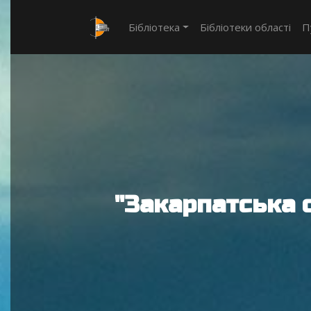
Бібліотека
Бібліотеки області
П
"Закарпатська 