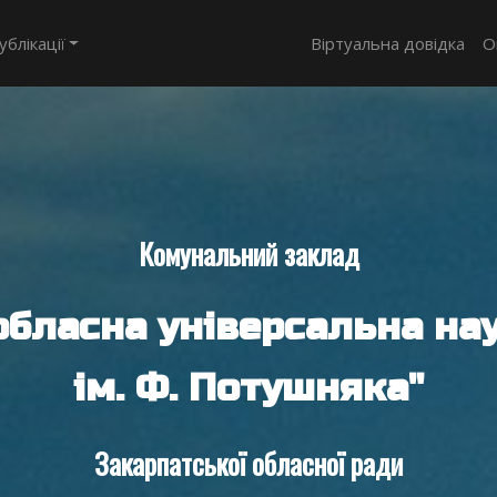
ублікації
Віртуальна довідка
О
Комунальний заклад
обласна універсальна нау
ім. Ф. Потушняка"
Закарпатської обласної ради