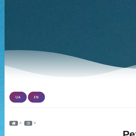
UA
EN
>
>
Ре