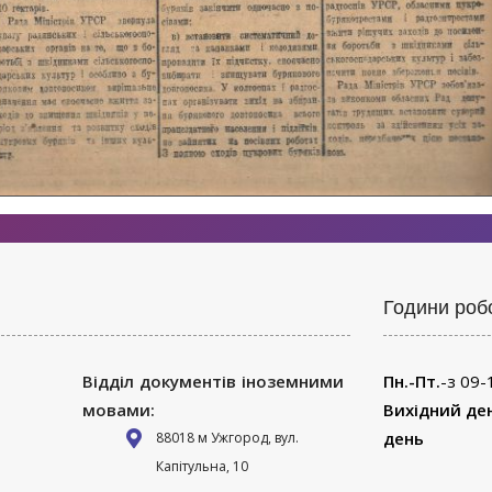
Години роб
Відділ документів іноземними
Пн.-Пт.
-з 09-
мовами:
Вихідний де
день
88018 м Ужгород, вул.
Капітульна, 10