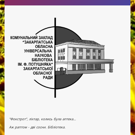
"Фокстрот", ліхтар, колись була аптека...
Аж раптом - дві сосни. Бібліотека.