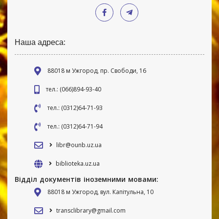
Наша адреса:
88018 м Ужгород, пр. Свободи, 16
тел.: (066)894-93-40
тел.: (0312)64-71-93
тел.: (0312)64-71-94
libr@ounb.uz.ua
biblioteka.uz.ua
Відділ документів іноземними мовами:
88018 м Ужгород, вул. Капітульна, 10
transclibrary@gmail.com