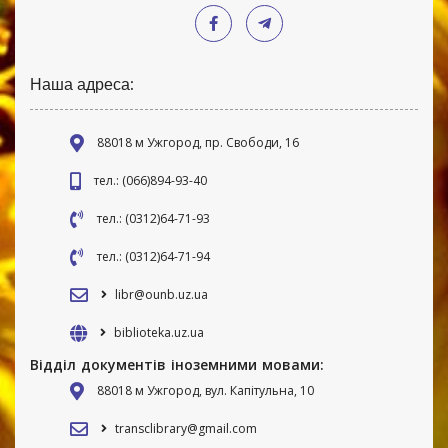
Наша адреса:
88018 м Ужгород, пр. Свободи, 16
тел.: (066)894-93-40
тел.: (0312)64-71-93
тел.: (0312)64-71-94
libr@ounb.uz.ua
biblioteka.uz.ua
Відділ документів іноземними мовами:
88018 м Ужгород, вул. Капітульна, 10
transclibrary@gmail.com