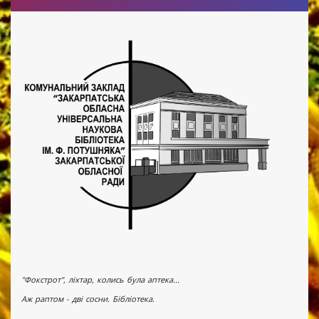
"Фокстрот", ліхтар, колись була аптека...
Аж раптом - дві сосни. Бібліотека.