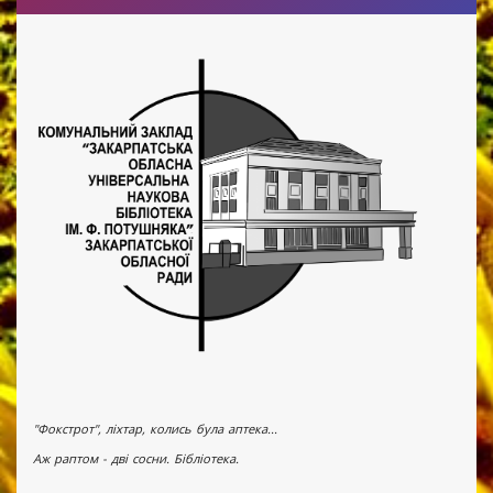
"Фокстрот", ліхтар, колись була аптека...
Аж раптом - дві сосни. Бібліотека.