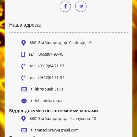
Наша адреса:
88018 м Ужгород, пр. Свободи, 16
тел.: (066)894-93-40
тел.: (0312)64-71-93
тел.: (0312)64-71-94
libr@ounb.uz.ua
biblioteka.uz.ua
Відділ документів іноземними мовами:
88018 м Ужгород, вул. Капітульна, 10
transclibrary@gmail.com