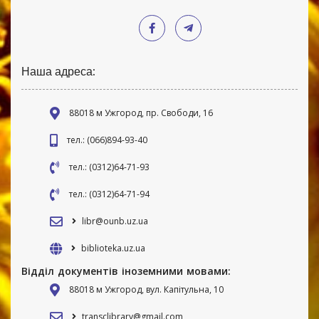
Наша адреса:
88018 м Ужгород, пр. Свободи, 16
тел.: (066)894-93-40
тел.: (0312)64-71-93
тел.: (0312)64-71-94
libr@ounb.uz.ua
biblioteka.uz.ua
Відділ документів іноземними мовами:
88018 м Ужгород, вул. Капітульна, 10
transclibrary@gmail.com