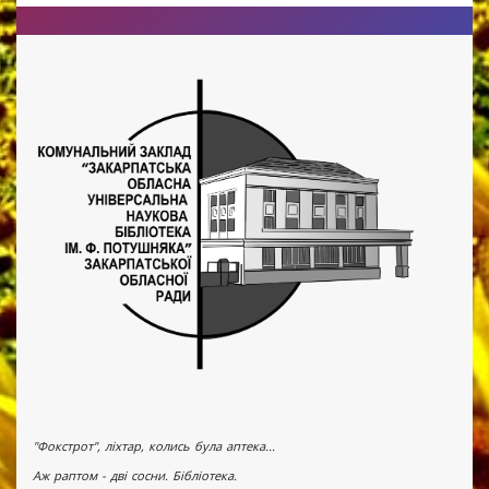
"Фокстрот", ліхтар, колись була аптека...
Аж раптом - дві сосни. Бібліотека.