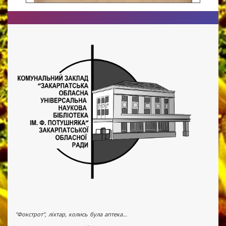
"Фокстрот", ліхтар, колись була аптека...