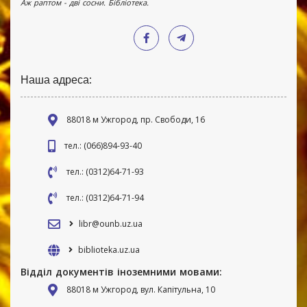
Аж раптом - дві сосни. Бібліотека.
Наша адреса:
88018 м Ужгород, пр. Свободи, 16
тел.: (066)894-93-40
тел.: (0312)64-71-93
тел.: (0312)64-71-94
libr@ounb.uz.ua
biblioteka.uz.ua
Відділ документів іноземними мовами:
88018 м Ужгород, вул. Капітульна, 10